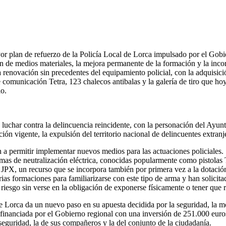
or plan de refuerzo de la Policía Local de Lorca impulsado por el Gobi
ión de medios materiales, la mejora permanente de la formación y la inc
a renovación sin precedentes del equipamiento policial, con la adquisici
e comunicación Tetra, 123 chalecos antibalas y la galería de tiro que ho
io.
a luchar contra la delincuencia reincidente, con la personación del Ayu
ión vigente, la expulsión del territorio nacional de delincuentes extranj
permitir implementar nuevos medios para las actuaciones policiales. Se
armas de neutralización eléctrica, conocidas popularmente como pistola
po JPX, un recurso que se incorpora también por primera vez a la dotaci
rias formaciones para familiarizarse con este tipo de arma y han solicit
de riesgo sin verse en la obligación de exponerse físicamente o tener que
 Lorca da un nuevo paso en su apuesta decidida por la seguridad, la mo
á financiada por el Gobierno regional con una inversión de 251.000 euros
seguridad, la de sus compañeros y la del conjunto de la ciudadanía.