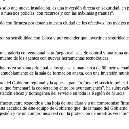
es solo una nueva instalación, es una inversión directa en seguridad, en
 a nuestros policías, con recursos y con las máximas garantías”.
 con firmeza por dotar a nuestra ciudad de los efectivos, los medios ma
su sensibilidad con Lorca y por entender que invertir en seguridad es i
na galería convencional para fuego real, sala de control y una zona an
amiento de los agentes con nuevas herramientas tecnológicas.
drados en su zona principal, a los que se suman cerca de 60 metros cuad
amueblamiento de la sala de formación anexa, con una inversión munici
’ del Gobierno regional y la apuesta para “reforzar el servicio policial
que fomentará la cooperación entre los ayuntamientos”, ha subrayado M
estación eficaz y homogénea del servicio en toda la Región de Murcia”, 
fraestructura responde a una hoja de ruta clara y a un compromiso firm
ta decidida de este equipo de Gobierno que, de la mano del Gobierno r
gestión y de un compromiso real con la protección de nuestros vecinos”