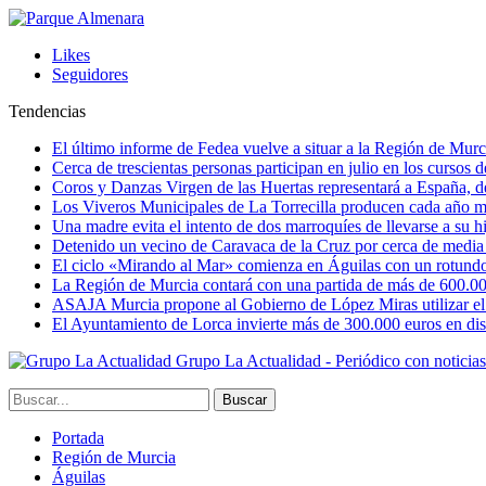
Likes
Seguidores
Tendencias
El último informe de Fedea vuelve a situar a la Región de Mu
Cerca de trescientas personas participan en julio en los cursos
Coros y Danzas Virgen de las Huertas representará a España, de
Los Viveros Municipales de La Torrecilla producen cada año m
Una madre evita el intento de dos marroquíes de llevarse a su hi
Detenido un vecino de Caravaca de la Cruz por cerca de media
El ciclo «Mirando al Mar» comienza en Águilas con un rotundo 
La Región de Murcia contará con una partida de más de 600.000 e
ASAJA Murcia propone al Gobierno de López Miras utilizar el p
El Ayuntamiento de Lorca invierte más de 300.000 euros en dist
Grupo La Actualidad - Periódico con noticia
Portada
Región de Murcia
Águilas