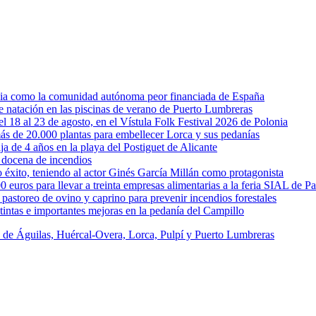
rcia como la comunidad autónoma peor financiada de España
 de natación en las piscinas de verano de Puerto Lumbreras
l 18 al 23 de agosto, en el Vístula Folk Festival 2026 de Polonia
ás de 20.000 plantas para embellecer Lorca y sus pedanías
ja de 4 años en la playa del Postiguet de Alicante
 docena de incendios
éxito, teniendo al actor Ginés García Millán como protagonista
uros para llevar a treinta empresas alimentarias a la feria SIAL de Pa
astoreo de ovino y caprino para prevenir incendios forestales
intas e importantes mejoras en la pedanía del Campillo
s de Águilas, Huércal-Overa, Lorca, Pulpí y Puerto Lumbreras