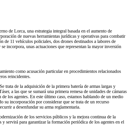
erno de Lorca, una estrategia integral basada en el aumento de
orporación de nuevas herramientas jurídicas y operativas para combatir
ón de 11 vehículos policiales, dos drones destinados a labores de
y se incorpora, unas actuaciones que representan la mayor inversión
ntamiento como acusación particular en procedimientos relacionados
eros reincidentes.
 trata de la adquisición de la primera batería de armas largas y
s Táser, a las que se sumará una primera remesa de unidades de cámaras
ón de los agentes. En este último caso, estamos hablando de un medio
ado su incorporación por considerar que se trata de un recurso
 recurrir a desenfundar su arma reglamentaria.
dernización de los servicios públicos y la mejora continua de la
 y servirá para garantizar la formación periódica de los agentes en el