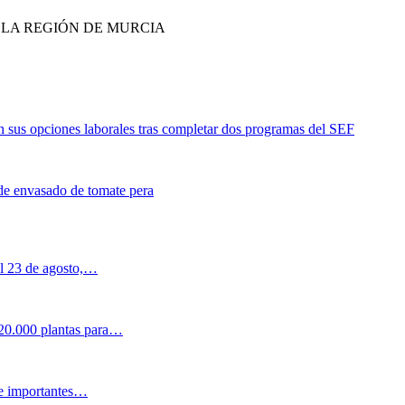
E LA REGIÓN DE MURCIA
 sus opciones laborales tras completar dos programas del SEF
de envasado de tomate pera
al 23 de agosto,…
 20.000 plantas para…
 e importantes…