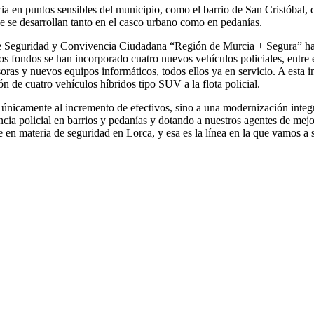
ia en puntos sensibles del municipio, como el barrio de San Cristóbal,
ue se desarrollan tanto en el casco urbano como en pedanías.
a de Seguridad y Convivencia Ciudadana “Región de Murcia + Segura” ha
os fondos se han incorporado cuatro nuevos vehículos policiales, entre 
ras y nuevos equipos informáticos, todos ellos ya en servicio. A esta 
n de cuatro vehículos híbridos tipo SUV a la flota policial.
ta únicamente al incremento de efectivos, sino a una modernización inte
cia policial en barrios y pedanías y dotando a nuestros agentes de mej
 en materia de seguridad en Lorca, y esa es la línea en la que vamos a 