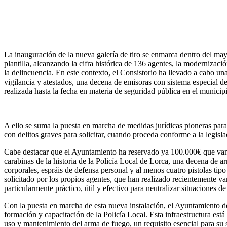
La inauguración de la nueva galería de tiro se enmarca dentro del may
plantilla, alcanzando la cifra histórica de 136 agentes, la modernizac
la delincuencia. En este contexto, el Consistorio ha llevado a cabo un
vigilancia y atestados, una decena de emisoras con sistema especial d
realizada hasta la fecha en materia de seguridad pública en el municip
A ello se suma la puesta en marcha de medidas jurídicas pioneras par
con delitos graves para solicitar, cuando proceda conforme a la legislac
Cabe destacar que el Ayuntamiento ha reservado ya 100.000€ que van a 
carabinas de la historia de la Policía Local de Lorca, una decena de 
corporales, espráis de defensa personal y al menos cuatro pistolas ti
solicitado por los propios agentes, que han realizado recientemente va
particularmente práctico, útil y efectivo para neutralizar situaciones 
Con la puesta en marcha de esta nueva instalación, el Ayuntamiento de
formación y capacitación de la Policía Local. Esta infraestructura est
uso y mantenimiento del arma de fuego, un requisito esencial para su 