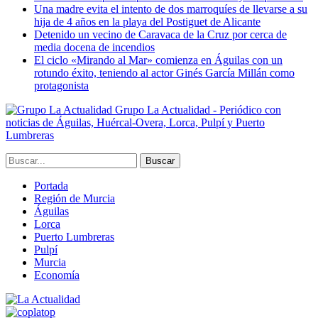
Una madre evita el intento de dos marroquíes de llevarse a su
hija de 4 años en la playa del Postiguet de Alicante
Detenido un vecino de Caravaca de la Cruz por cerca de
media docena de incendios
El ciclo «Mirando al Mar» comienza en Águilas con un
rotundo éxito, teniendo al actor Ginés García Millán como
protagonista
Grupo La Actualidad - Periódico con
noticias de Águilas, Huércal-Overa, Lorca, Pulpí y Puerto
Lumbreras
Portada
Región de Murcia
Águilas
Lorca
Puerto Lumbreras
Pulpí
Murcia
Economía