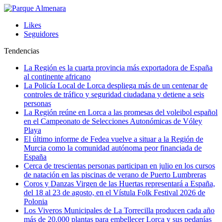
Likes
Seguidores
Tendencias
La Región es la cuarta provincia más exportadora de España
al continente africano
La Policía Local de Lorca despliega más de un centenar de
controles de tráfico y seguridad ciudadana y detiene a seis
personas
La Región reúne en Lorca a las promesas del voleibol español
en el Campeonato de Selecciones Autonómicas de Vóley
Playa
El último informe de Fedea vuelve a situar a la Región de
Murcia como la comunidad autónoma peor financiada de
España
Cerca de trescientas personas participan en julio en los cursos
de natación en las piscinas de verano de Puerto Lumbreras
Coros y Danzas Virgen de las Huertas representará a España,
del 18 al 23 de agosto, en el Vístula Folk Festival 2026 de
Polonia
Los Viveros Municipales de La Torrecilla producen cada año
más de 20.000 plantas para embellecer Lorca y sus pedanías