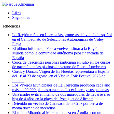
Likes
Seguidores
Tendencias
La Región reúne en Lorca a las promesas del voleibol español
en el Campeonato de Selecciones Autonómicas de Vóley
Playa
El último informe de Fedea vuelve a situar a la Región de
Murcia como la comunidad autónoma peor financiada de
España
Cerca de trescientas personas participan en julio en los cursos
de natación en las piscinas de verano de Puerto Lumbreras
Coros y Danzas Virgen de las Huertas representará a España,
del 18 al 23 de agosto, en el Vístula Folk Festival 2026 de
Polonia
Los Viveros Municipales de La Torrecilla producen cada año
más de 20.000 plantas para embellecer Lorca y sus pedanías
Una madre evita el intento de dos marroquíes de llevarse a su
hija de 4 años en la playa del Postiguet de Alicante
Detenido un vecino de Caravaca de la Cruz por cerca de
media docena de incendios
El ciclo «Mirando al Mar» comienza en Águilas con un