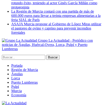
rotundo éxito, teniendo al actor Ginés García Millán como
protagonista
La Región de Murcia contará con una partida de más de
600.000 euros para llevar a treinta empresas alimentarias a la
feria SIAL de París
ASAJA Murcia propone al Gobierno de López Miras utilizar
el pastoreo de ovino y caprino para prevenir incendios
forestales
Grupo La Actualidad - Periódico con
noticias de Águilas, Huércal-Overa, Lorca, Pulpí y Puerto
Lumbreras
Portada
Región de Murcia
Águilas
Lorca
Puerto Lumbreras
Pulpí
Murcia
Economía