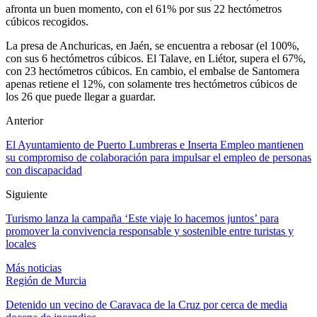
afronta un buen momento, con el 61% por sus 22 hectómetros
cúbicos recogidos.
La presa de Anchuricas, en Jaén, se encuentra a rebosar (el 100%,
con sus 6 hectómetros cúbicos. El Talave, en Liétor, supera el 67%,
con 23 hectómetros cúbicos. En cambio, el embalse de Santomera
apenas retiene el 12%, con solamente tres hectómetros cúbicos de
los 26 que puede llegar a guardar.
Anterior
El Ayuntamiento de Puerto Lumbreras e Inserta Empleo mantienen
su compromiso de colaboración para impulsar el empleo de personas
con discapacidad
Siguiente
Turismo lanza la campaña ‘Este viaje lo hacemos juntos’ para
promover la convivencia responsable y sostenible entre turistas y
locales
Más noticias
Región de Murcia
Detenido un vecino de Caravaca de la Cruz por cerca de media