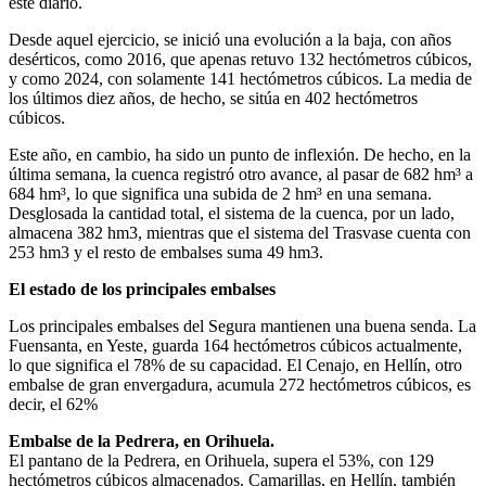
este diario.
Desde aquel ejercicio, se inició una evolución a la baja, con años
desérticos, como 2016, que apenas retuvo 132 hectómetros cúbicos,
y como 2024, con solamente 141 hectómetros cúbicos. La media de
los últimos diez años, de hecho, se sitúa en 402 hectómetros
cúbicos.
Este año, en cambio, ha sido un punto de inflexión. De hecho, en la
última semana, la cuenca registró otro avance, al pasar de 682 hm³ a
684 hm³, lo que significa una subida de 2 hm³ en una semana.
Desglosada la cantidad total, el sistema de la cuenca, por un lado,
almacena 382 hm3, mientras que el sistema del Trasvase cuenta con
253 hm3 y el resto de embalses suma 49 hm3.
El estado de los principales embalses
Los principales embalses del Segura mantienen una buena senda. La
Fuensanta, en Yeste, guarda 164 hectómetros cúbicos actualmente,
lo que significa el 78% de su capacidad. El Cenajo, en Hellín, otro
embalse de gran envergadura, acumula 272 hectómetros cúbicos, es
decir, el 62%
Embalse de la Pedrera, en Orihuela.
El pantano de la Pedrera, en Orihuela, supera el 53%, con 129
hectómetros cúbicos almacenados. Camarillas, en Hellín, también