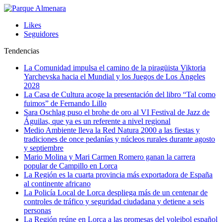
Likes
Seguidores
Tendencias
La Comunidad impulsa el camino de la piragüista Viktoria
Yarchevska hacia el Mundial y los Juegos de Los Ángeles
2028
La Casa de Cultura acoge la presentación del libro “Tal como
fuimos” de Fernando Lillo
Sara Oschlag puso el brohe de oro al VI Festival de Jazz de
Águilas, que ya es un referente a nivel regional
Medio Ambiente lleva la Red Natura 2000 a las fiestas y
tradiciones de once pedanías y núcleos rurales durante agosto
y septiembre
Mario Molina y Mari Carmen Romero ganan la carrera
popular de Campillo en Lorca
La Región es la cuarta provincia más exportadora de España
al continente africano
La Policía Local de Lorca despliega más de un centenar de
controles de tráfico y seguridad ciudadana y detiene a seis
personas
La Región reúne en Lorca a las promesas del voleibol español