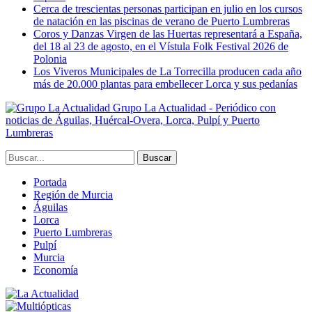
Cerca de trescientas personas participan en julio en los cursos
de natación en las piscinas de verano de Puerto Lumbreras
Coros y Danzas Virgen de las Huertas representará a España,
del 18 al 23 de agosto, en el Vístula Folk Festival 2026 de
Polonia
Los Viveros Municipales de La Torrecilla producen cada año
más de 20.000 plantas para embellecer Lorca y sus pedanías
Grupo La Actualidad - Periódico con
noticias de Águilas, Huércal-Overa, Lorca, Pulpí y Puerto
Lumbreras
Portada
Región de Murcia
Águilas
Lorca
Puerto Lumbreras
Pulpí
Murcia
Economía