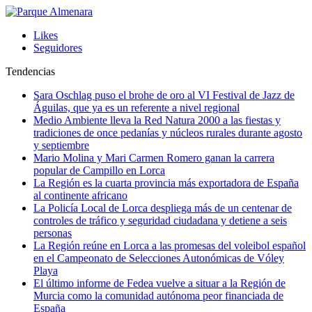
Likes
Seguidores
Tendencias
Sara Oschlag puso el brohe de oro al VI Festival de Jazz de
Águilas, que ya es un referente a nivel regional
Medio Ambiente lleva la Red Natura 2000 a las fiestas y
tradiciones de once pedanías y núcleos rurales durante agosto
y septiembre
Mario Molina y Mari Carmen Romero ganan la carrera
popular de Campillo en Lorca
La Región es la cuarta provincia más exportadora de España
al continente africano
La Policía Local de Lorca despliega más de un centenar de
controles de tráfico y seguridad ciudadana y detiene a seis
personas
La Región reúne en Lorca a las promesas del voleibol español
en el Campeonato de Selecciones Autonómicas de Vóley
Playa
El último informe de Fedea vuelve a situar a la Región de
Murcia como la comunidad autónoma peor financiada de
España