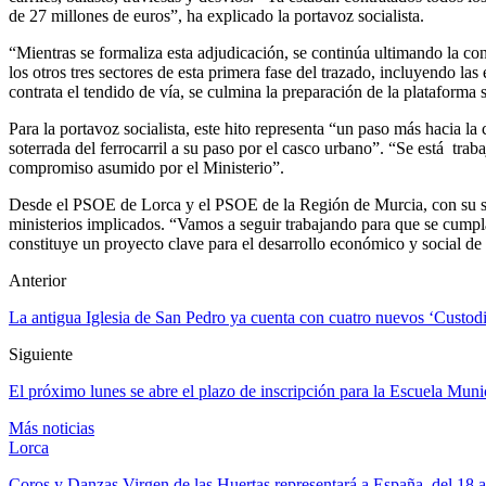
de 27 millones de euros”, ha explicado la portavoz socialista.
“Mientras se formaliza esta adjudicación, se continúa ultimando la con
los otros tres sectores de esta primera fase del trazado, incluyendo l
contrata el tendido de vía, se culmina la preparación de la plataforma 
Para la portavoz socialista, este hito representa “un paso más hacia la
soterrada del ferrocarril a su paso por el casco urbano”. “Se está tra
compromiso asumido por el Ministerio”.
Desde el PSOE de Lorca y el PSOE de la Región de Murcia, con su sec
ministerios implicados. “Vamos a seguir trabajando para que se cumpla
constituye un proyecto clave para el desarrollo económico y social d
Anterior
La antigua Iglesia de San Pedro ya cuenta con cuatro nuevos ‘Custodio
Siguiente
El próximo lunes se abre el plazo de inscripción para la Escuela Mun
Más noticias
Lorca
Coros y Danzas Virgen de las Huertas representará a España, del 18 