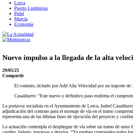
Lorca
Puerto Lumbreras
Pulpí
Murcia
Economía
Nuevo impulso a la llegada de la alta velo
29/05/25
Compartir
El contrato, licitado por Adif Alta Velocidad por un importe de 
Casalduero: “Este nuevo y definitivo paso reafirma el compromi
La portavoz socialista en el Ayuntamiento de Lorca, Isabel Casalduer
adjudicación del contrato para el montaje de vía en el tramo comprend
representa una de las últimas fases de ejecución del proyecto y confi
La actuación contempla el despliegue de vía sobre un tramo de unos 60 
carriles, balasto, traviesas y desvíos. “Ya estaban contratados todos l