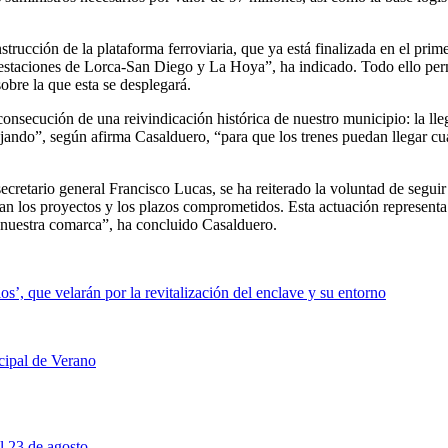
strucción de la plataforma ferroviaria, que ya está finalizada en el pr
as estaciones de Lorca-San Diego y La Hoya”, ha indicado. Todo ello per
sobre la que esta se desplegará.
 consecución de una reivindicación histórica de nuestro municipio: la lle
bajando”, según afirma Casalduero, “para que los trenes puedan llegar c
retario general Francisco Lucas, se ha reiterado la voluntad de segui
n los proyectos y los plazos comprometidos. Esta actuación representa l
e nuestra comarca”, ha concluido Casalduero.
s’, que velarán por la revitalización del enclave y su entorno
icipal de Verano
al 23 de agosto,…