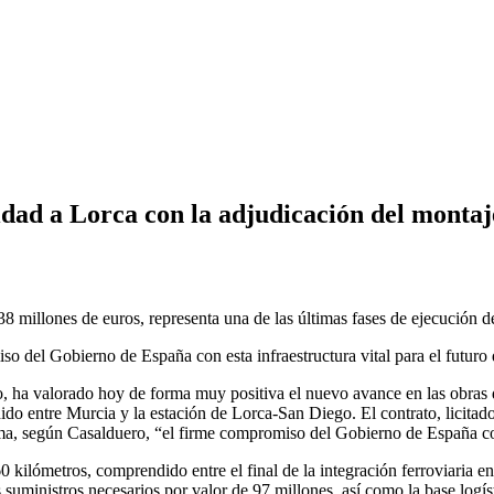
cidad a Lorca con la adjudicación del monta
38 millones de euros, representa una de las últimas fases de ejecución d
so del Gobierno de España con esta infraestructura vital para el futur
o, ha valorado hoy de forma muy positiva el nuevo avance en las obras 
ido entre Murcia y la estación de Lorca-San Diego. El contrato, licitad
rma, según Casalduero, “el firme compromiso del Gobierno de España con 
kilómetros, comprendido entre el final de la integración ferroviaria en
os suministros necesarios por valor de 97 millones, así como la base logí