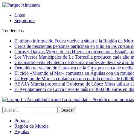
Likes
Seguidores
Tendencias
El último informe de Fedea vuelve a situar a la Región de Mu
Cerca de trescientas personas participan en julio en los cursos
Coros y Danzas Virgen de las Huertas representará a España, de
Los Viveros Municipales de La Torrecilla producen cada año m
Una madre evita el intento de dos marroquíes de llevarse a su hi
Detenido un vecino de Caravaca de la Cruz por cerca de media
El ciclo «Mirando al Mar» comienza en Águilas con un rotundo 
La Región de Murcia contará con una partida de más de 600.000 e
ASAJA Murcia propone al Gobierno de López Miras utilizar el p
El Ayuntamiento de Lorca invierte más de 300.000 euros en dist
Grupo La Actualidad - Periódico con noticia
Portada
Región de Murcia
Águilas