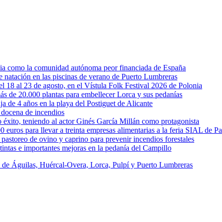
rcia como la comunidad autónoma peor financiada de España
 de natación en las piscinas de verano de Puerto Lumbreras
l 18 al 23 de agosto, en el Vístula Folk Festival 2026 de Polonia
ás de 20.000 plantas para embellecer Lorca y sus pedanías
ja de 4 años en la playa del Postiguet de Alicante
 docena de incendios
éxito, teniendo al actor Ginés García Millán como protagonista
uros para llevar a treinta empresas alimentarias a la feria SIAL de Pa
astoreo de ovino y caprino para prevenir incendios forestales
intas e importantes mejoras en la pedanía del Campillo
s de Águilas, Huércal-Overa, Lorca, Pulpí y Puerto Lumbreras