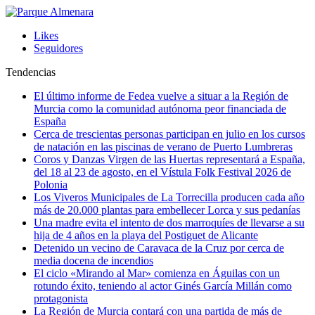
Likes
Seguidores
Tendencias
El último informe de Fedea vuelve a situar a la Región de
Murcia como la comunidad autónoma peor financiada de
España
Cerca de trescientas personas participan en julio en los cursos
de natación en las piscinas de verano de Puerto Lumbreras
Coros y Danzas Virgen de las Huertas representará a España,
del 18 al 23 de agosto, en el Vístula Folk Festival 2026 de
Polonia
Los Viveros Municipales de La Torrecilla producen cada año
más de 20.000 plantas para embellecer Lorca y sus pedanías
Una madre evita el intento de dos marroquíes de llevarse a su
hija de 4 años en la playa del Postiguet de Alicante
Detenido un vecino de Caravaca de la Cruz por cerca de
media docena de incendios
El ciclo «Mirando al Mar» comienza en Águilas con un
rotundo éxito, teniendo al actor Ginés García Millán como
protagonista
La Región de Murcia contará con una partida de más de