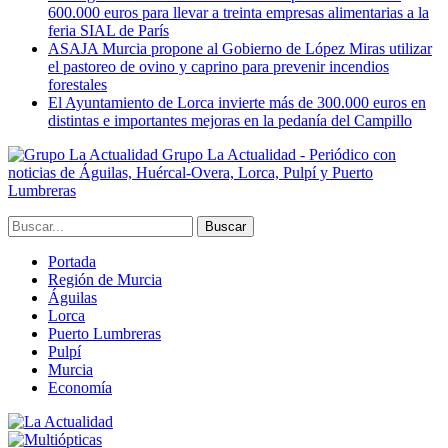
600.000 euros para llevar a treinta empresas alimentarias a la
feria SIAL de París
ASAJA Murcia propone al Gobierno de López Miras utilizar
el pastoreo de ovino y caprino para prevenir incendios
forestales
El Ayuntamiento de Lorca invierte más de 300.000 euros en
distintas e importantes mejoras en la pedanía del Campillo
Grupo La Actualidad - Periódico con
noticias de Águilas, Huércal-Overa, Lorca, Pulpí y Puerto
Lumbreras
Portada
Región de Murcia
Águilas
Lorca
Puerto Lumbreras
Pulpí
Murcia
Economía