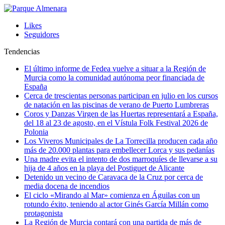
Likes
Seguidores
Tendencias
El último informe de Fedea vuelve a situar a la Región de
Murcia como la comunidad autónoma peor financiada de
España
Cerca de trescientas personas participan en julio en los cursos
de natación en las piscinas de verano de Puerto Lumbreras
Coros y Danzas Virgen de las Huertas representará a España,
del 18 al 23 de agosto, en el Vístula Folk Festival 2026 de
Polonia
Los Viveros Municipales de La Torrecilla producen cada año
más de 20.000 plantas para embellecer Lorca y sus pedanías
Una madre evita el intento de dos marroquíes de llevarse a su
hija de 4 años en la playa del Postiguet de Alicante
Detenido un vecino de Caravaca de la Cruz por cerca de
media docena de incendios
El ciclo «Mirando al Mar» comienza en Águilas con un
rotundo éxito, teniendo al actor Ginés García Millán como
protagonista
La Región de Murcia contará con una partida de más de