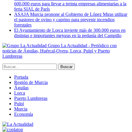
600.000 euros para llevar a treinta empresas alimentarias a la
feria SIAL de París
ASAJA Murcia propone al Gobierno de López Miras utilizar
el pastoreo de ovino y caprino para prevenir incendios
forestales
El Ayuntamiento de Lorca invierte más de 300.000 euros en
distintas e importantes mejoras en la pedanía del Campillo
Grupo La Actualidad - Periódico con
noticias de Águilas, Huércal-Overa, Lorca, Pulpí y Puerto
Lumbreras
Portada
Región de Murcia
Águilas
Lorca
Puerto Lumbreras
Pulpí
Murcia
Economía