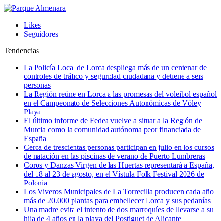
Likes
Seguidores
Tendencias
La Policía Local de Lorca despliega más de un centenar de
controles de tráfico y seguridad ciudadana y detiene a seis
personas
La Región reúne en Lorca a las promesas del voleibol español
en el Campeonato de Selecciones Autonómicas de Vóley
Playa
El último informe de Fedea vuelve a situar a la Región de
Murcia como la comunidad autónoma peor financiada de
España
Cerca de trescientas personas participan en julio en los cursos
de natación en las piscinas de verano de Puerto Lumbreras
Coros y Danzas Virgen de las Huertas representará a España,
del 18 al 23 de agosto, en el Vístula Folk Festival 2026 de
Polonia
Los Viveros Municipales de La Torrecilla producen cada año
más de 20.000 plantas para embellecer Lorca y sus pedanías
Una madre evita el intento de dos marroquíes de llevarse a su
hija de 4 años en la playa del Postiguet de Alicante