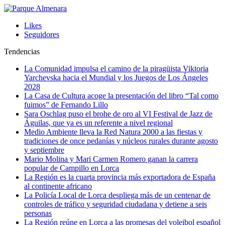
Likes
Seguidores
Tendencias
La Comunidad impulsa el camino de la piragüista Viktoria
Yarchevska hacia el Mundial y los Juegos de Los Ángeles
2028
La Casa de Cultura acoge la presentación del libro “Tal como
fuimos” de Fernando Lillo
Sara Oschlag puso el brohe de oro al VI Festival de Jazz de
Águilas, que ya es un referente a nivel regional
Medio Ambiente lleva la Red Natura 2000 a las fiestas y
tradiciones de once pedanías y núcleos rurales durante agosto
y septiembre
Mario Molina y Mari Carmen Romero ganan la carrera
popular de Campillo en Lorca
La Región es la cuarta provincia más exportadora de España
al continente africano
La Policía Local de Lorca despliega más de un centenar de
controles de tráfico y seguridad ciudadana y detiene a seis
personas
La Región reúne en Lorca a las promesas del voleibol español