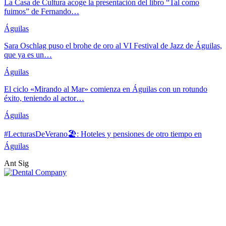
La Casa de Cultura acoge la presentación del libro “Tal como
fuimos” de Fernando…
Águilas
Sara Oschlag puso el brohe de oro al VI Festival de Jazz de Águilas,
que ya es un…
Águilas
El ciclo «Mirando al Mar» comienza en Águilas con un rotundo
éxito, teniendo al actor…
Águilas
#LecturasDeVerano🏖: Hoteles y pensiones de otro tiempo en
Águilas
Ant
Sig