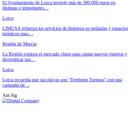
El Ayuntamiento de Lorca invierte más de 300.000 euros en
distintas e importantes…
Lorca
LIMUSA refuerza los servicios de limpieza en pedanías y espacios
turísticos para…
Región de Murcia
La Región explora el mercado chino para captar nuevos viajeros y
diversificar sus…
Lorca
Lorca recuerda que sus playas son “Territorio Tortuga” con una
campaña de…
Ant
Sig