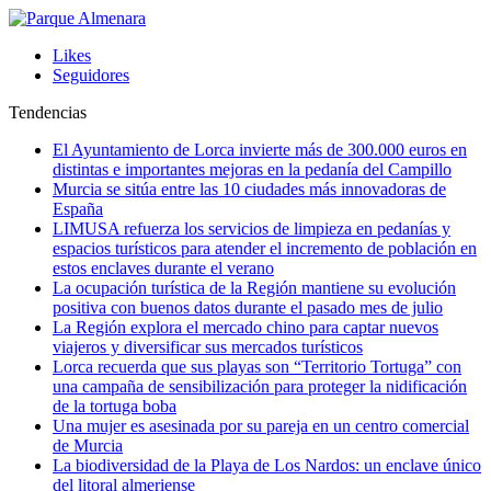
Likes
Seguidores
Tendencias
El Ayuntamiento de Lorca invierte más de 300.000 euros en
distintas e importantes mejoras en la pedanía del Campillo
Murcia se sitúa entre las 10 ciudades más innovadoras de
España
LIMUSA refuerza los servicios de limpieza en pedanías y
espacios turísticos para atender el incremento de población en
estos enclaves durante el verano
La ocupación turística de la Región mantiene su evolución
positiva con buenos datos durante el pasado mes de julio
La Región explora el mercado chino para captar nuevos
viajeros y diversificar sus mercados turísticos
Lorca recuerda que sus playas son “Territorio Tortuga” con
una campaña de sensibilización para proteger la nidificación
de la tortuga boba
Una mujer es asesinada por su pareja en un centro comercial
de Murcia
La biodiversidad de la Playa de Los Nardos: un enclave único
del litoral almeriense