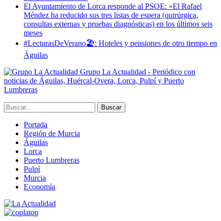
El Ayuntamiento de Lorca responde al PSOE: «El Rafael
Méndez ha reducido sus tres listas de espera (quirúrgica,
consultas externas y pruebas diagnósticas) en los últimos seis
meses
#LecturasDeVerano🏖: Hoteles y pensiones de otro tiempo en
Águilas
Grupo La Actualidad - Periódico con
noticias de Águilas, Huércal-Overa, Lorca, Pulpí y Puerto
Lumbreras
Portada
Región de Murcia
Águilas
Lorca
Puerto Lumbreras
Pulpí
Murcia
Economía