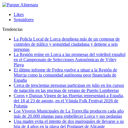
Likes
Seguidores
Tendencias
La Policía Local de Lorca despliega más de un centenar de
controles de tráfico y seguridad ciudadana y detiene a seis
personas
La Región reúne en Lorca a las promesas del voleibol español
en el Campeonato de Selecciones Autonómicas de Vóley
Playa
El último informe de Fedea vuelve a situar a la Región de
Murcia como la comunidad autónoma peor financiada de
España
Cerca de trescientas personas participan en julio en los cursos
de natación en las piscinas de verano de Puerto Lumbreras
Coros y Danzas Virgen de las Huertas representará a España,
del 18 al 23 de agosto, en el Vístula Folk Festival 2026 de
Polonia
Los Viveros Municipales de La Torrecilla producen cada año
más de 20.000 plantas para embellecer Lorca y sus pedanías
Una madre evita el intento de dos marroquíes de llevarse a su
hija de 4 años en la playa del Postiguet de Alicante