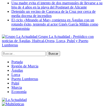
Una madre evita el intento de dos marroquíes de llevarse a su
hija de 4 años en la playa del Postiguet de Alicante
Detenido un vecino de Caravaca de la Cruz por cerca de
media docena de incendios
El ciclo «Mirando al Mar» comienza en Águilas con un
rotundo éxito, teniendo al actor Ginés García Millán como
protagonista
Grupo La Actualidad - Periódico con
noticias de Águilas, Huércal-Overa, Lorca, Pulpí y Puerto
Lumbreras
Portada
Región de Murcia
Águilas
Lorca
Puerto Lumbreras
Pulpí
Murcia
Economía