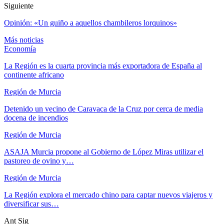
Siguiente
Opinión: «Un guiño a aquellos chambileros lorquinos»
Más noticias
Economía
La Región es la cuarta provincia más exportadora de España al
continente africano
Región de Murcia
Detenido un vecino de Caravaca de la Cruz por cerca de media
docena de incendios
Región de Murcia
ASAJA Murcia propone al Gobierno de López Miras utilizar el
pastoreo de ovino y…
Región de Murcia
La Región explora el mercado chino para captar nuevos viajeros y
diversificar sus…
Ant
Sig