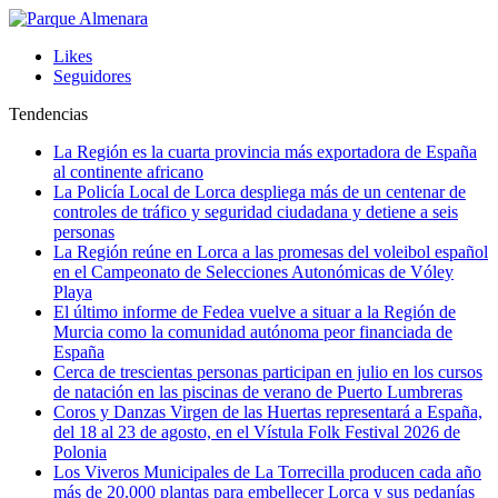
Likes
Seguidores
Tendencias
La Región es la cuarta provincia más exportadora de España
al continente africano
La Policía Local de Lorca despliega más de un centenar de
controles de tráfico y seguridad ciudadana y detiene a seis
personas
La Región reúne en Lorca a las promesas del voleibol español
en el Campeonato de Selecciones Autonómicas de Vóley
Playa
El último informe de Fedea vuelve a situar a la Región de
Murcia como la comunidad autónoma peor financiada de
España
Cerca de trescientas personas participan en julio en los cursos
de natación en las piscinas de verano de Puerto Lumbreras
Coros y Danzas Virgen de las Huertas representará a España,
del 18 al 23 de agosto, en el Vístula Folk Festival 2026 de
Polonia
Los Viveros Municipales de La Torrecilla producen cada año
más de 20.000 plantas para embellecer Lorca y sus pedanías