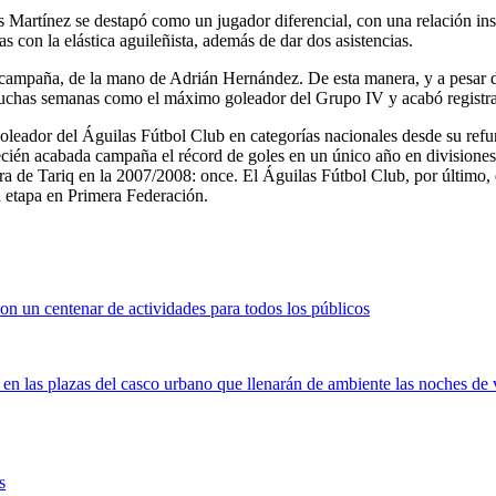
 Martínez se destapó como un jugador diferencial, con una relación ins
s con la elástica aguileñista, además de dar dos asistencias.
 campaña, de la mano de Adrián Hernández. De esta manera, y a pesar de 
chas semanas como el máximo goleador del Grupo IV y acabó registrando
leador del Águilas Fútbol Club en categorías nacionales desde su refu
ecién acabada campaña el récord de goles en un único año en divisiones
bra de Tariq en la 2007/2008: once. El Águilas Fútbol Club, por último, 
a etapa en Primera Federación.
on un centenar de actividades para todos los públicos
 en las plazas del casco urbano que llenarán de ambiente las noches de
s