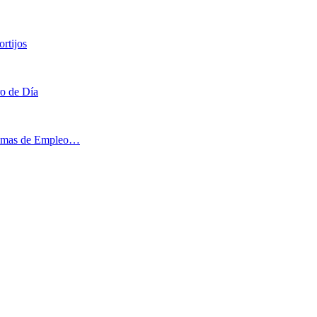
rtijos
ro de Día
ogramas de Empleo…