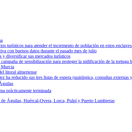
ña
os turísticos para atender el incremento de población en estos enclaves
tiva con buenos datos durante el pasado mes de julio
y diversificar sus mercados turísticos
campaña de sensibilización para proteger la nidificación de la tortuga 
e Murcia
l litoral almeriense
a reducido sus tres listas de espera (quirúrgica, consultas externas y
Águilas
rma prácticamente terminada
s de Águilas, Huércal-Overa, Lorca, Pulpí y Puerto Lumbreras