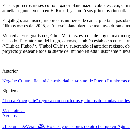
En sus primeros meses como jugador blanquiazul, cabe destacar, Chris
aquella segunda vuelta en El Rubial, ya anotó sus primeras cinco diana
El gallego, así mismo, mejoró sus números de cara a puerta la pasada
últimos meses del 2025, el ‘nueve’ blanquiazul se mantuvo durante mu
Merced a esos guarismos, Chris Martínez es a día de hoy el máximo go
Castedo. El canterano del Lugo, además, también estableció en esta r
(‘Club de Fútbol’ y ‘Fútbol Club’) y superando el anterior registro, o
proyecto y desearle toda la suerte del mundo en esta ilusionante nuev
Anterior
Nogalte Cultural llenará de actividad el verano de Puerto Lumbreras c
Siguiente
“Lorca Emergente” regresa con conciertos gratuitos de bandas locales
Más noticias
Águilas
#LecturasDeVerano🏖: Hoteles y pensiones de otro tiempo en Águila