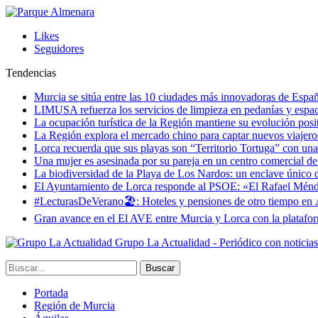
Likes
Seguidores
Tendencias
Murcia se sitúa entre las 10 ciudades más innovadoras de Espa
LIMUSA refuerza los servicios de limpieza en pedanías y espaci
La ocupación turística de la Región mantiene su evolución posi
La Región explora el mercado chino para captar nuevos viajeros 
Lorca recuerda que sus playas son “Territorio Tortuga” con una 
Una mujer es asesinada por su pareja en un centro comercial d
La biodiversidad de la Playa de Los Nardos: un enclave único de
El Ayuntamiento de Lorca responde al PSOE: «El Rafael Méndez h
#LecturasDeVerano🏖: Hoteles y pensiones de otro tiempo en 
Gran avance en el El AVE entre Murcia y Lorca con la platafo
Grupo La Actualidad - Periódico con noticia
Portada
Región de Murcia