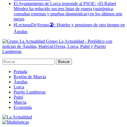
El Ayuntamiento de Lorca responde al PSOE: «El Rafael
Méndez ha reducido sus tres listas de espera (quirúrgica,
consultas externas y pruebas diagnósticas) en los últimos seis
meses
#LecturasDeVerano🏖: Hoteles y pensiones de otro tiempo en
Águilas
Grupo La Actualidad - Periódico con
noticias de Águilas, Huércal-Overa, Lorca, Pulpí y Puerto
Lumbreras
Portada
Región de Murcia
Águilas
Lorca
Puerto Lumbreras
Pulpí
Murcia
Economía