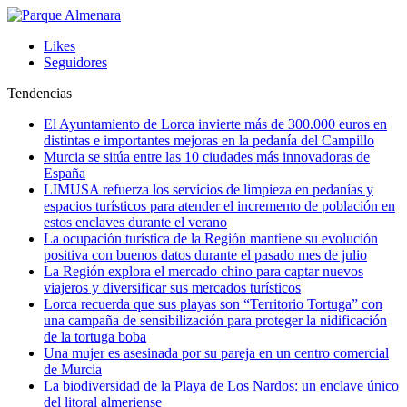
Likes
Seguidores
Tendencias
El Ayuntamiento de Lorca invierte más de 300.000 euros en
distintas e importantes mejoras en la pedanía del Campillo
Murcia se sitúa entre las 10 ciudades más innovadoras de
España
LIMUSA refuerza los servicios de limpieza en pedanías y
espacios turísticos para atender el incremento de población en
estos enclaves durante el verano
La ocupación turística de la Región mantiene su evolución
positiva con buenos datos durante el pasado mes de julio
La Región explora el mercado chino para captar nuevos
viajeros y diversificar sus mercados turísticos
Lorca recuerda que sus playas son “Territorio Tortuga” con
una campaña de sensibilización para proteger la nidificación
de la tortuga boba
Una mujer es asesinada por su pareja en un centro comercial
de Murcia
La biodiversidad de la Playa de Los Nardos: un enclave único
del litoral almeriense