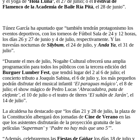
y el yoga de
‘Hola Luna’
, el 27 de junio; o el
Festival de
Flamenco de la Academia de Baile Ría Pitá
, el 28 de junio”.
Túnez García ha apuntado que “también tendrán protagonismo los
eventos deportivos, con los torneos de Fútbol Sala de 24 y 12 horas,
los días 26 y 27 de junio y 4 de julio, respectivamente. Y las
travesías nocturnas de
Silybum
, el 24 de julio, y
Anda Ya
, el 31 de
julio”.
“Durante el mes de julio, Nogalte Cultural ofrecerá una amplia
programación para todos los públicos con la tercera edición del
Burguer Lumber Fest
, que tendrá lugar del 2 al 6 de julio; el
concierto tributo a Joaquín Sabina, el 6 de julio y, los más pequeños
podrán disfrutar del musical infantil ‘
El paraguas mágico’
, el 8 de
julio; el show mágico de Pedro Lucas ‘
Abracadabra, pata de
elefante’
, el 10 de julio o el teatro de títeres ‘
El sultán de Jarán’
, el
14 de julio”.
La alcaldesa ha destacado que “los días 21 y 28 de julio, la plaza de
la Constitución albergará dos jornadas de
Cine de Verano
en las
que los asistentes disfrutarán de la proyección gratuita de las
películas ‘
Superman’
y ‘
Padre no hay más que uno 5’
”.
“Además, celebraremos las
Fiestas de Góñar
los días 18 de julio y