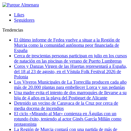
Likes
Seguidores
Tendencias
El último informe de Fedea vuelve a situar a la Región de
Murcia como la comunidad autónoma peor financiada de
España
Cerca de trescientas personas participan en julio en los cursos
de natación en las piscinas de verano de Puerto Lumbreras
Coros y Danzas Virgen de las Huertas representará a España,
del 18 al 23 de agosto, en el Vístula Folk Festival 2026 de
Polonia
Los Viveros Municipales de La Torrecilla producen cada año
más de 20.000 plantas para embellecer Lorca y sus pedanías
Una madre evita el intento de dos marroquíes de llevarse a su
hija de 4 años en la playa del Postiguet de Alicante
Detenido un vecino de Caravaca de la Cruz por cerca de
media docena de incendios
El ciclo «Mirando al Mar» comienza en Águilas con un
rotundo éxito, teniendo al actor Ginés García Millán como
protagonista
La Región de Murcia contará con una partida de más de