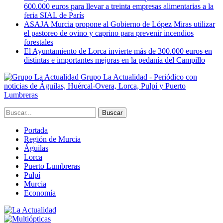
600.000 euros para llevar a treinta empresas alimentarias a la
feria SIAL de París
ASAJA Murcia propone al Gobierno de López Miras utilizar
el pastoreo de ovino y caprino para prevenir incendios
forestales
El Ayuntamiento de Lorca invierte más de 300.000 euros en
distintas e importantes mejoras en la pedanía del Campillo
Grupo La Actualidad - Periódico con
noticias de Águilas, Huércal-Overa, Lorca, Pulpí y Puerto
Lumbreras
Portada
Región de Murcia
Águilas
Lorca
Puerto Lumbreras
Pulpí
Murcia
Economía