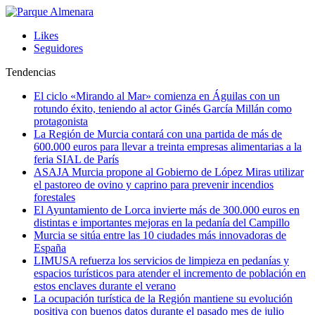
Likes
Seguidores
Tendencias
El ciclo «Mirando al Mar» comienza en Águilas con un
rotundo éxito, teniendo al actor Ginés García Millán como
protagonista
La Región de Murcia contará con una partida de más de
600.000 euros para llevar a treinta empresas alimentarias a la
feria SIAL de París
ASAJA Murcia propone al Gobierno de López Miras utilizar
el pastoreo de ovino y caprino para prevenir incendios
forestales
El Ayuntamiento de Lorca invierte más de 300.000 euros en
distintas e importantes mejoras en la pedanía del Campillo
Murcia se sitúa entre las 10 ciudades más innovadoras de
España
LIMUSA refuerza los servicios de limpieza en pedanías y
espacios turísticos para atender el incremento de población en
estos enclaves durante el verano
La ocupación turística de la Región mantiene su evolución
positiva con buenos datos durante el pasado mes de julio