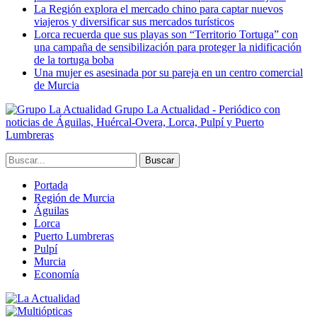
La Región explora el mercado chino para captar nuevos
viajeros y diversificar sus mercados turísticos
Lorca recuerda que sus playas son “Territorio Tortuga” con
una campaña de sensibilización para proteger la nidificación
de la tortuga boba
Una mujer es asesinada por su pareja en un centro comercial
de Murcia
Grupo La Actualidad - Periódico con
noticias de Águilas, Huércal-Overa, Lorca, Pulpí y Puerto
Lumbreras
Portada
Región de Murcia
Águilas
Lorca
Puerto Lumbreras
Pulpí
Murcia
Economía