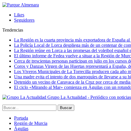
Likes
Seguidores
Tendencias
La Región es la cuarta provincia más exportadora de España al 
La Policía Local de Lorca despliega más de un centenar de contr
La Región reúne en Lorca a las promesas del voleibol españo
El último informe de Fedea vuelve a situar a la Región de Mu
Cerca de trescientas personas participan en julio en los cursos
Coros y Danzas Virgen de las Huertas representará a España, de
Los Viveros Municipales de La Torrecilla producen cada año m
Una madre evita el intento de dos marroquíes de llevarse a su hi
Detenido un vecino de Caravaca de la Cruz por cerca de media
El ciclo «Mirando al Mar» comienza en Águilas con un rotundo 
Grupo La Actualidad - Periódico con noticia
Portada
Región de Murcia
Águilas