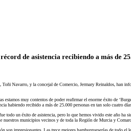
écord de asistencia recibiendo a más de 25.
, Toñi Navarro, y la concejal de Comercio, Jermary Reinaldos, han inf
s estamos muy contentos de poder reafirmar el enorme éxito de ‘Burge
ncia habiendo recibido a más de 25.000 personas en tan solo cuatro día
ue todo un éxito de asistencia, pero lo que hemos vivido este año ha sid
de nuestros municipios vecinos y de toda la Región de Murcia y Comarc
ición son impresionantes. Las trece mejores hamburgueserías de todo el