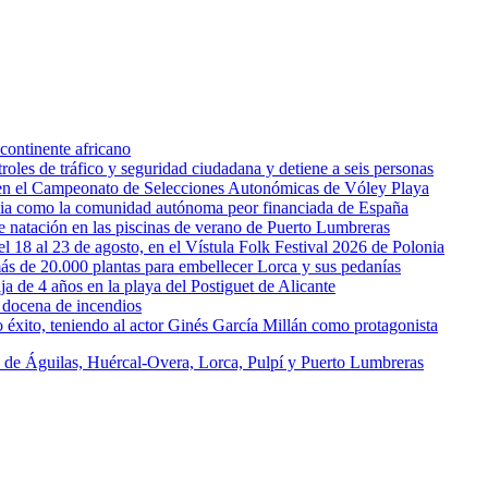
continente africano
oles de tráfico y seguridad ciudadana y detiene a seis personas
l en el Campeonato de Selecciones Autonómicas de Vóley Playa
rcia como la comunidad autónoma peor financiada de España
 de natación en las piscinas de verano de Puerto Lumbreras
l 18 al 23 de agosto, en el Vístula Folk Festival 2026 de Polonia
ás de 20.000 plantas para embellecer Lorca y sus pedanías
ja de 4 años en la playa del Postiguet de Alicante
 docena de incendios
éxito, teniendo al actor Ginés García Millán como protagonista
s de Águilas, Huércal-Overa, Lorca, Pulpí y Puerto Lumbreras