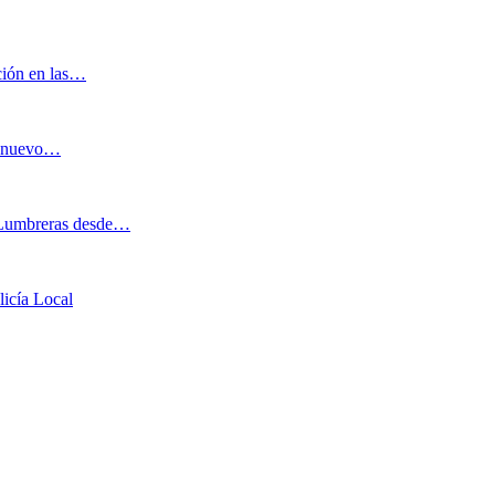
ación en las…
al nuevo…
o Lumbreras desde…
licía Local