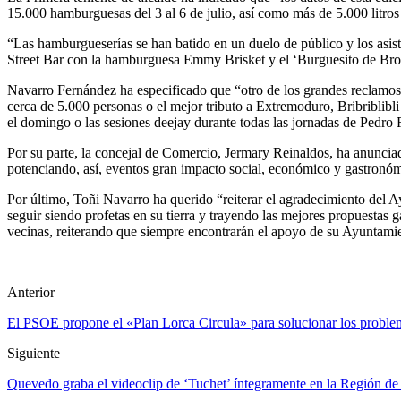
15.000 hamburguesas del 3 al 6 de julio, así como más de 5.000 litros
“Las hamburgueserías se han batido en un duelo de público y los asis
Street Bar con la hamburguesa Emmy Brisket y el ‘Burguesito de Br
Navarro Fernández ha especificado que “otro de los grandes reclamos h
cerca de 5.000 personas o el mejor tributo a Extremoduro, Bribriblibli
el domingo o las sesiones deejay durante todas las jornadas de Pedr
Por su parte, la concejal de Comercio, Jermary Reinaldos, ha anuncia
potenciando, así, eventos gran impacto social, económico y gastronó
Por último, Toñi Navarro ha querido “reiterar el agradecimiento del
seguir siendo profetas en su tierra y trayendo las mejores propuestas
vecinas, reiterando que siempre encontrarán el apoyo de su Ayuntamie
Anterior
El PSOE propone el «Plan Lorca Circula» para solucionar los problem
Siguiente
Quevedo graba el videoclip de ‘Tuchet’ íntegramente en la Región d