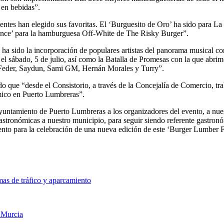
 en bebidas”.
tentes han elegido sus favoritas. El ‘Burguesito de Oro’ ha sido para 
once’ para la hamburguesa Off-White de The Risky Burger”.
a sido la incorporación de populares artistas del panorama musical com
 el sábado, 5 de julio, así como la Batalla de Promesas con la que abrim
o Feder, Saydun, Sami GM, Hernán Morales y Turry”.
do que “desde el Consistorio, a través de la Concejalía de Comercio, t
mico en Puerto Lumbreras”.
 Ayuntamiento de Puerto Lumbreras a los organizadores del evento, a n
 gastronómicas a nuestro municipio, para seguir siendo referente gastr
nto para la celebración de una nueva edición de este ‘Burger Lumber F
as de tráfico y aparcamiento
e Murcia