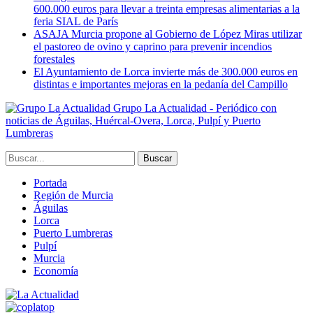
600.000 euros para llevar a treinta empresas alimentarias a la
feria SIAL de París
ASAJA Murcia propone al Gobierno de López Miras utilizar
el pastoreo de ovino y caprino para prevenir incendios
forestales
El Ayuntamiento de Lorca invierte más de 300.000 euros en
distintas e importantes mejoras en la pedanía del Campillo
Grupo La Actualidad - Periódico con
noticias de Águilas, Huércal-Overa, Lorca, Pulpí y Puerto
Lumbreras
Portada
Región de Murcia
Águilas
Lorca
Puerto Lumbreras
Pulpí
Murcia
Economía