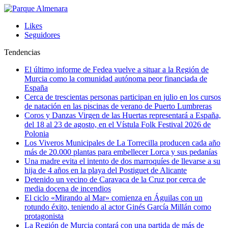
Likes
Seguidores
Tendencias
El último informe de Fedea vuelve a situar a la Región de
Murcia como la comunidad autónoma peor financiada de
España
Cerca de trescientas personas participan en julio en los cursos
de natación en las piscinas de verano de Puerto Lumbreras
Coros y Danzas Virgen de las Huertas representará a España,
del 18 al 23 de agosto, en el Vístula Folk Festival 2026 de
Polonia
Los Viveros Municipales de La Torrecilla producen cada año
más de 20.000 plantas para embellecer Lorca y sus pedanías
Una madre evita el intento de dos marroquíes de llevarse a su
hija de 4 años en la playa del Postiguet de Alicante
Detenido un vecino de Caravaca de la Cruz por cerca de
media docena de incendios
El ciclo «Mirando al Mar» comienza en Águilas con un
rotundo éxito, teniendo al actor Ginés García Millán como
protagonista
La Región de Murcia contará con una partida de más de