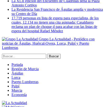
La XLII edición del Encuentro de Cuadrillas llena la Plaza
Antonio Cortijos
La Residencia San Francisco de Águilas amplía y moderniza
su Centro de Día
17.719 personas en lista de espera para especialista, de los
cuales, 12.134 no tienen una cita asignada: Casalduero
reclama un plan de choque d para acabar con las listas de
espera del hospital Rafael Méndez
Grupo La Actualidad - Periódico con
noticias de Águilas, Huércal-Overa, Lorca, Pulpí y Puerto
Lumbreras
Portada
Región de Murcia
Águilas
Lorca
Puerto Lumbreras
Pulpí
Murcia
Economía