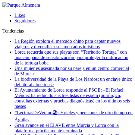
Likes
Seguidores
Tendencias
La Región explora el mercado chino para captar nuevos
viajeros y diversificar sus mercados turísticos
Lorca recuerda que sus playas son “Territorio Tortuga” con
una campaña de sensibilización para proteger la nidificación
de la tortuga boba
Una mujer es asesinada por su pareja en un centro comercial
de Murcia
La biodiversidad de la Playa de Los Nardos: un enclave único
del litoral almeriense
El Ayuntamiento de Lorca responde al PSOE: «El Rafael
Méndez ha reducido sus tres listas de espera (quirúrgica,
consultas externas y pruebas diagnósticas) en los últimos seis
meses
#LecturasDeVerano🏖: Hoteles y pensiones de otro tiempo en
Águilas
Gran avance en el El AVE entre Murcia y Lorca con la
plataforma prácticamente terminada