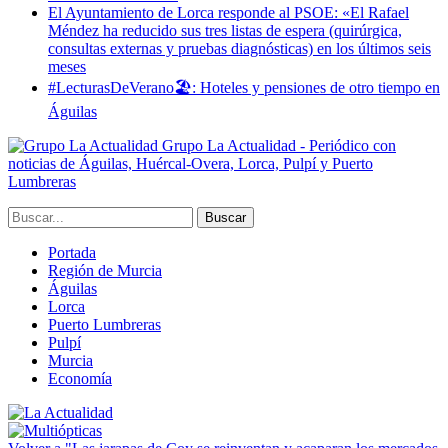
El Ayuntamiento de Lorca responde al PSOE: «El Rafael
Méndez ha reducido sus tres listas de espera (quirúrgica,
consultas externas y pruebas diagnósticas) en los últimos seis
meses
#LecturasDeVerano🏖: Hoteles y pensiones de otro tiempo en
Águilas
Grupo La Actualidad - Periódico con
noticias de Águilas, Huércal-Overa, Lorca, Pulpí y Puerto
Lumbreras
Portada
Región de Murcia
Águilas
Lorca
Puerto Lumbreras
Pulpí
Murcia
Economía