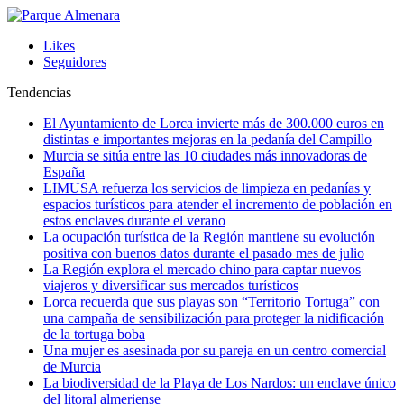
Likes
Seguidores
Tendencias
El Ayuntamiento de Lorca invierte más de 300.000 euros en
distintas e importantes mejoras en la pedanía del Campillo
Murcia se sitúa entre las 10 ciudades más innovadoras de
España
LIMUSA refuerza los servicios de limpieza en pedanías y
espacios turísticos para atender el incremento de población en
estos enclaves durante el verano
La ocupación turística de la Región mantiene su evolución
positiva con buenos datos durante el pasado mes de julio
La Región explora el mercado chino para captar nuevos
viajeros y diversificar sus mercados turísticos
Lorca recuerda que sus playas son “Territorio Tortuga” con
una campaña de sensibilización para proteger la nidificación
de la tortuga boba
Una mujer es asesinada por su pareja en un centro comercial
de Murcia
La biodiversidad de la Playa de Los Nardos: un enclave único
del litoral almeriense