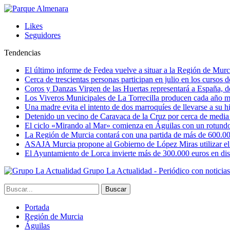
Likes
Seguidores
Tendencias
El último informe de Fedea vuelve a situar a la Región de Mu
Cerca de trescientas personas participan en julio en los cursos
Coros y Danzas Virgen de las Huertas representará a España, de
Los Viveros Municipales de La Torrecilla producen cada año m
Una madre evita el intento de dos marroquíes de llevarse a su hi
Detenido un vecino de Caravaca de la Cruz por cerca de media
El ciclo «Mirando al Mar» comienza en Águilas con un rotundo 
La Región de Murcia contará con una partida de más de 600.000 e
ASAJA Murcia propone al Gobierno de López Miras utilizar el p
El Ayuntamiento de Lorca invierte más de 300.000 euros en dist
Grupo La Actualidad - Periódico con noticia
Portada
Región de Murcia
Águilas