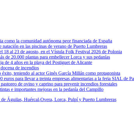
rcia como la comunidad autónoma peor financiada de España
 de natación en las piscinas de verano de Puerto Lumbreras
l 18 al 23 de agosto, en el Vístula Folk Festival 2026 de Polonia
ás de 20.000 plantas para embellecer Lorca y sus pedanías
ja de 4 años en la playa del Postiguet de Alicante
 docena de incendios
éxito, teniendo al actor Ginés García Millán como protagonista
uros para llevar a treinta empresas alimentarias a la feria SIAL de Pa
astoreo de ovino y caprino para prevenir incendios forestales
intas e importantes mejoras en la pedanía del Campillo
s de Águilas, Huércal-Overa, Lorca, Pulpí y Puerto Lumbreras