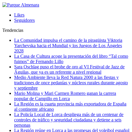
Likes
Seguidores
Tendencias
La Comunidad impulsa el camino de la piragüista Viktoria
Yarchevska hacia el Mundial y los Juegos de Los Ángeles
2028
La Casa de Cultura acoge la presentación del libro “Tal como
fuimos” de Fernando Lillo
Sara Oschlag puso el brohe de oro al VI Festival de Jazz de
Águilas, que ya es un referente a nivel regional
Medio Ambiente lleva la Red Natura 2000 a las fiestas y
tradiciones de once pedanías y núcleos rurales durante agosto
y septiembre
Mario Molina y Mari Carmen Romero ganan la carrera
popular de Campillo en Lorca
La Región es la cuarta provincia más exportadora de España
al continente africano
La Policía Local de Lorca despliega más de un centenar de
controles de tráfico y seguridad ciudadana y detiene a seis
personas
La Región reúne en Lorca a las promesas del voleibol español