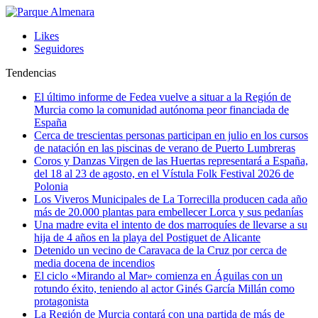
Likes
Seguidores
Tendencias
El último informe de Fedea vuelve a situar a la Región de
Murcia como la comunidad autónoma peor financiada de
España
Cerca de trescientas personas participan en julio en los cursos
de natación en las piscinas de verano de Puerto Lumbreras
Coros y Danzas Virgen de las Huertas representará a España,
del 18 al 23 de agosto, en el Vístula Folk Festival 2026 de
Polonia
Los Viveros Municipales de La Torrecilla producen cada año
más de 20.000 plantas para embellecer Lorca y sus pedanías
Una madre evita el intento de dos marroquíes de llevarse a su
hija de 4 años en la playa del Postiguet de Alicante
Detenido un vecino de Caravaca de la Cruz por cerca de
media docena de incendios
El ciclo «Mirando al Mar» comienza en Águilas con un
rotundo éxito, teniendo al actor Ginés García Millán como
protagonista
La Región de Murcia contará con una partida de más de