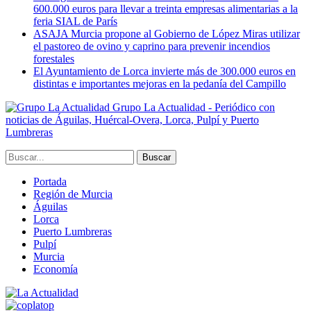
600.000 euros para llevar a treinta empresas alimentarias a la
feria SIAL de París
ASAJA Murcia propone al Gobierno de López Miras utilizar
el pastoreo de ovino y caprino para prevenir incendios
forestales
El Ayuntamiento de Lorca invierte más de 300.000 euros en
distintas e importantes mejoras en la pedanía del Campillo
Grupo La Actualidad - Periódico con
noticias de Águilas, Huércal-Overa, Lorca, Pulpí y Puerto
Lumbreras
Portada
Región de Murcia
Águilas
Lorca
Puerto Lumbreras
Pulpí
Murcia
Economía