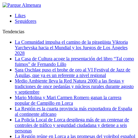
Likes
Seguidores
Tendencias
La Comunidad impulsa el camino de la piragüista Viktoria
Yarchevska hacia el Mundial y los Juegos de Los Ángeles
2028
La Casa de Cultura acoge la presentación del libro “Tal como
fuimos” de Fernando Lillo
Sara Oschlag puso el brohe de oro al VI Festival de Jazz de
Águilas, que ya es un referente a nivel regional
Medio Ambiente lleva la Red Natura 2000 a las fiestas y
tradiciones de once pedanías y núcleos rurales durante agosto
y septiembre
Mario Molina y Mari Carmen Romero ganan la carrera
popular de Campillo en Lorca
La Región es la cuarta provincia más exportadora de España
al continente africano
La Policía Local de Lorca despliega más de un centenar de
controles de tráfico y seguridad ciudadana y detiene a seis
personas
La Región reúne en Lorca a las promesas del voleibol español