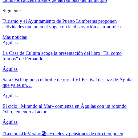
todos los cauces urbanos de las ramblas del municipio
Siguiente
Turismo y el Ayuntamiento de Puerto Lumbreras proponen
actividades que unen el yoga con la observación astronómica
Más noticias
Águilas
La Casa de Cultura acoge la presentación del libro “Tal como
fuimos” de Fernando…
Águilas
Sara Oschlag puso el brohe de oro al VI Festival de Jazz de Águilas,
que ya es un…
Águilas
El ciclo «Mirando al Mar» comienza en Águilas con un rotundo
éxito, teniendo al actor…
Águilas
#LecturasDeVerano🏖: Hoteles y pensiones de otro tiempo en