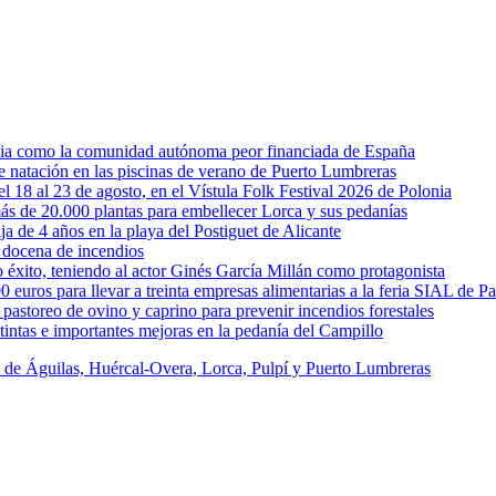
rcia como la comunidad autónoma peor financiada de España
 de natación en las piscinas de verano de Puerto Lumbreras
l 18 al 23 de agosto, en el Vístula Folk Festival 2026 de Polonia
ás de 20.000 plantas para embellecer Lorca y sus pedanías
ja de 4 años en la playa del Postiguet de Alicante
 docena de incendios
éxito, teniendo al actor Ginés García Millán como protagonista
uros para llevar a treinta empresas alimentarias a la feria SIAL de Pa
astoreo de ovino y caprino para prevenir incendios forestales
intas e importantes mejoras en la pedanía del Campillo
s de Águilas, Huércal-Overa, Lorca, Pulpí y Puerto Lumbreras