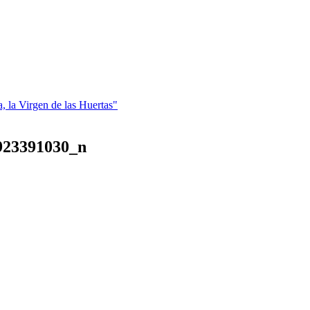
a, la Virgen de las Huertas"
923391030_n