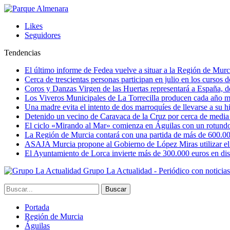
Likes
Seguidores
Tendencias
El último informe de Fedea vuelve a situar a la Región de Mu
Cerca de trescientas personas participan en julio en los cursos
Coros y Danzas Virgen de las Huertas representará a España, de
Los Viveros Municipales de La Torrecilla producen cada año m
Una madre evita el intento de dos marroquíes de llevarse a su hi
Detenido un vecino de Caravaca de la Cruz por cerca de media
El ciclo «Mirando al Mar» comienza en Águilas con un rotundo 
La Región de Murcia contará con una partida de más de 600.000 e
ASAJA Murcia propone al Gobierno de López Miras utilizar el p
El Ayuntamiento de Lorca invierte más de 300.000 euros en dist
Grupo La Actualidad - Periódico con noticia
Portada
Región de Murcia
Águilas