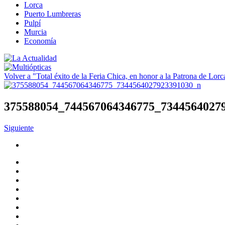
Lorca
Puerto Lumbreras
Pulpí
Murcia
Economía
Volver a "Total éxito de la Feria Chica, en honor a la Patrona de Lorc
375588054_744567064346775_7344564027
Siguiente