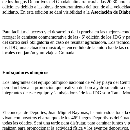
de los Juegos Deportivos del Guadalentín arrancará a las 20.30 horas
ediciones debido a las obras de soterramiento del tren de alta velocid
solidario. En esta edición se dará visibilidad a la
Asociación de Diab
Para facilitar el acceso y el desarrollo de la prueba en las mejores con
recoger la camiseta conmemorativa de las 46ª edición de los JDG y part
del sorteo será obligatoria en caso de resultar agraciado/a. Los técni
los JDG, una actuación musical, el encendido de la antorcha de las co
locales con jamón y un viaje a Granada.
Embajadores olímpicos
Los integrantes del equipo olímpico nacional de vóley playa del Cent
pero también a la promoción que realizan de Lorca y de su cultura depo
integrantes de este equipo y ‘embajadores’ de los JDG son
:
Tania Mor
El concejal de Deportes, Juan Miguel Bayonas, ha animado a toda la so
vivan con nosotros el arranque de los 46º Juegos Deportivos del Guada
todas las edades. Será una tarde para disfrutar, para caminar juntos y 
realizan para promocionar la actividad física y los eventos deportivo