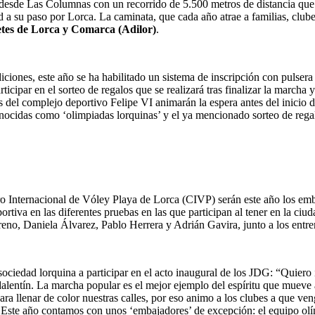
 desde Las Columnas con un recorrido de 5.500 metros de distancia que
ad a su paso por Lorca. La caminata, que cada año atrae a familias, clube
etes de Lorca y Comarca (Adilor)
.
diciones, este año se ha habilitado un sistema de inscripción con pulsera 
icipar en el sorteo de regalos que se realizará tras finalizar la marcha 
cos del complejo deportivo Felipe VI animarán la espera antes del inicio 
nocidas como ‘olimpiadas lorquinas’ y el ya mencionado sorteo de regalo
ro Internacional de Vóley Playa de Lorca (CIVP) serán este año los em
rtiva en las diferentes pruebas en las que participan al tener en la ciu
eno, Daniela Álvarez, Pablo Herrera y Adrián Gavira, junto a los ent
ciedad lorquina a participar en el acto inaugural de los JDG: “Quiero 
lentín. La marcha popular es el mejor ejemplo del espíritu que mueve a
para llenar de color nuestras calles, por eso animo a los clubes a que ve
s. Este año contamos con unos ‘embajadores’ de excepción: el equipo ol