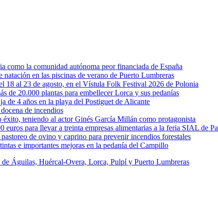
rcia como la comunidad autónoma peor financiada de España
 de natación en las piscinas de verano de Puerto Lumbreras
l 18 al 23 de agosto, en el Vístula Folk Festival 2026 de Polonia
ás de 20.000 plantas para embellecer Lorca y sus pedanías
ja de 4 años en la playa del Postiguet de Alicante
 docena de incendios
éxito, teniendo al actor Ginés García Millán como protagonista
uros para llevar a treinta empresas alimentarias a la feria SIAL de Pa
astoreo de ovino y caprino para prevenir incendios forestales
intas e importantes mejoras en la pedanía del Campillo
s de Águilas, Huércal-Overa, Lorca, Pulpí y Puerto Lumbreras