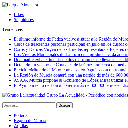
Likes
Seguidores
Tendencias
El último informe de Fedea vuelve a situar a la Región de Mu
Cerca de trescientas personas participan en julio en los cursos
Coros y Danzas Virgen de las Huertas representará a España, de
Los Viveros Municipales de La Torrecilla producen cada año m
Una madre evita el intento de dos marroquíes de llevarse a su hi
Detenido un vecino de Caravaca de la Cruz por cerca de media
El ciclo «Mirando al Mar» comienza en Águilas con un rotundo 
La Región de Murcia contará con una partida de más de 600.000 e
ASAJA Murcia propone al Gobierno de López Miras utilizar el p
El Ayuntamiento de Lorca invierte más de 300.000 euros en dist
Grupo La Actualidad - Periódico con noticia
Portada
Región de Murcia
Águilas