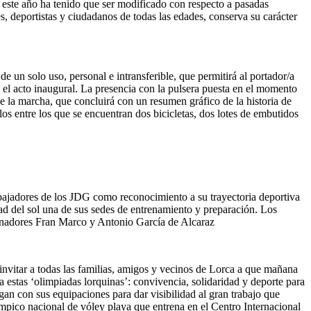
 este año ha tenido que ser modificado con respecto a pasadas
s, deportistas y ciudadanos de todas las edades, conserva su carácter
de un solo uso, personal e intransferible, que permitirá al portador/a
y el acto inaugural. La presencia con la pulsera puesta en el momento
de la marcha, que concluirá con un resumen gráfico de la historia de
s entre los que se encuentran dos bicicletas, dos lotes de embutidos
bajadores de los JDG como reconocimiento a su trayectoria deportiva
dad del sol una de sus sedes de entrenamiento y preparación. Los
renadores Fran Marco y Antonio García de Alcaraz
invitar a todas las familias, amigos y vecinos de Lorca a que mañana
 estas ‘olimpiadas lorquinas’: convivencia, solidaridad y deporte para
ngan con sus equipaciones para dar visibilidad al gran trabajo que
ímpico nacional de vóley playa que entrena en el Centro Internacional