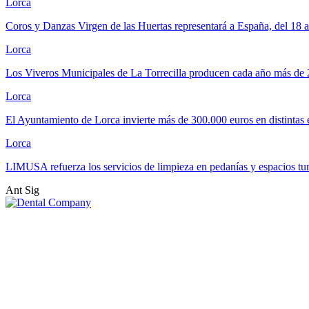
Lorca
Coros y Danzas Virgen de las Huertas representará a España, del 18 
Lorca
Los Viveros Municipales de La Torrecilla producen cada año más de
Lorca
El Ayuntamiento de Lorca invierte más de 300.000 euros en distintas
Lorca
LIMUSA refuerza los servicios de limpieza en pedanías y espacios tu
Ant
Sig