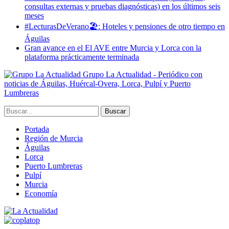
consultas externas y pruebas diagnósticas) en los últimos seis
meses
#LecturasDeVerano🏖: Hoteles y pensiones de otro tiempo en
Águilas
Gran avance en el El AVE entre Murcia y Lorca con la
plataforma prácticamente terminada
Grupo La Actualidad - Periódico con
noticias de Águilas, Huércal-Overa, Lorca, Pulpí y Puerto
Lumbreras
Portada
Región de Murcia
Águilas
Lorca
Puerto Lumbreras
Pulpí
Murcia
Economía