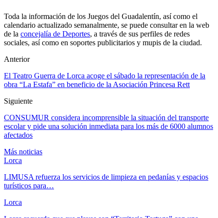
Toda la información de los Juegos del Guadalentín, así como el
calendario actualizado semanalmente, se puede consultar en la web
de la
concejalía de Deportes
, a través de sus perfiles de redes
sociales, así como en soportes publicitarios y mupis de la ciudad.
Anterior
El Teatro Guerra de Lorca acoge el sábado la representación de la
obra “La Estafa” en beneficio de la Asociación Princesa Rett
Siguiente
CONSUMUR considera incomprensible la situación del transporte
escolar y pide una solución inmediata para los más de 6000 alumnos
afectados
Más noticias
Lorca
LIMUSA refuerza los servicios de limpieza en pedanías y espacios
turísticos para…
Lorca