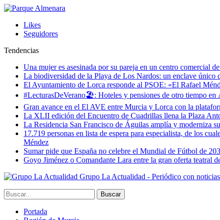
Likes
Seguidores
Tendencias
Una mujer es asesinada por su pareja en un centro comercial d
La biodiversidad de la Playa de Los Nardos: un enclave único de
El Ayuntamiento de Lorca responde al PSOE: «El Rafael Méndez h
#LecturasDeVerano🏖: Hoteles y pensiones de otro tiempo en 
Gran avance en el El AVE entre Murcia y Lorca con la platafo
La XLII edición del Encuentro de Cuadrillas llena la Plaza Ant
La Residencia San Francisco de Águilas amplía y moderniza s
17.719 personas en lista de espera para especialista, de los cua
Méndez
Sumar pide que España no celebre el Mundial de Fútbol de 20
Goyo Jiménez o Comandante Lara entre la gran oferta teatral 
Grupo La Actualidad - Periódico con noticia
Portada