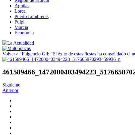
Región de Murcia
Águilas
Lorca
Puerto Lumbreras
Pulpí
Murcia
Economía
Volver a "Fulgencio Gil: “El éxito de estas fiestas ha consolidado e
461589466_1472000403494223_517665870
Siguiente
Anterior