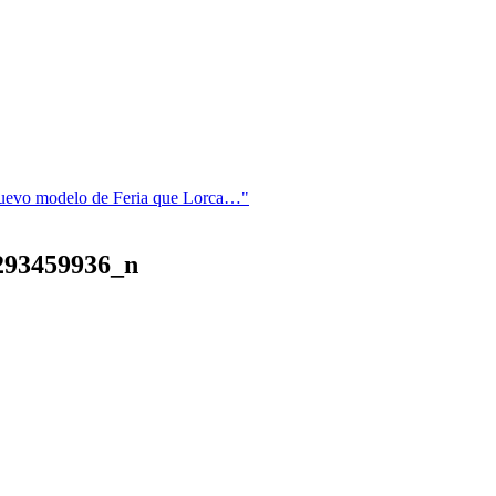
l nuevo modelo de Feria que Lorca…"
293459936_n