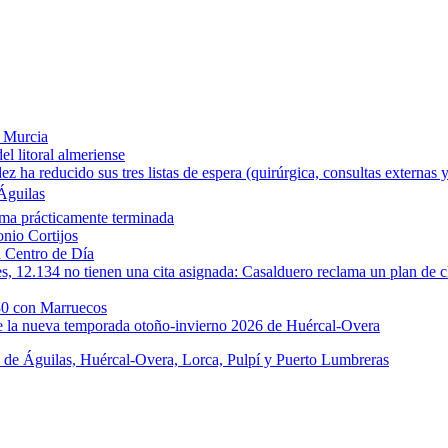
e Murcia
l litoral almeriense
a reducido sus tres listas de espera (quirúrgica, consultas externas y
Águilas
rma prácticamente terminada
onio Cortijos
u Centro de Día
les, 12.134 no tienen una cita asignada: Casalduero reclama un plan de c
30 con Marruecos
de la nueva temporada otoño-invierno 2026 de Huércal-Overa
s de Águilas, Huércal-Overa, Lorca, Pulpí y Puerto Lumbreras