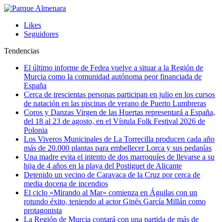
Likes
Seguidores
Tendencias
El último informe de Fedea vuelve a situar a la Región de
Murcia como la comunidad autónoma peor financiada de
España
Cerca de trescientas personas participan en julio en los cursos
de natación en las piscinas de verano de Puerto Lumbreras
Coros y Danzas Virgen de las Huertas representará a España,
del 18 al 23 de agosto, en el Vístula Folk Festival 2026 de
Polonia
Los Viveros Municipales de La Torrecilla producen cada año
más de 20.000 plantas para embellecer Lorca y sus pedanías
Una madre evita el intento de dos marroquíes de llevarse a su
hija de 4 años en la playa del Postiguet de Alicante
Detenido un vecino de Caravaca de la Cruz por cerca de
media docena de incendios
El ciclo «Mirando al Mar» comienza en Águilas con un
rotundo éxito, teniendo al actor Ginés García Millán como
protagonista
La Región de Murcia contará con una partida de más de