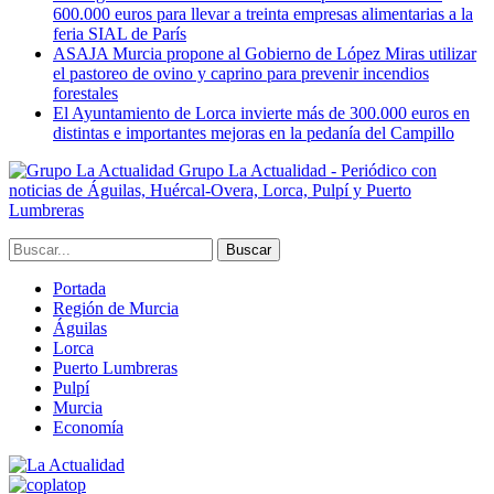
600.000 euros para llevar a treinta empresas alimentarias a la
feria SIAL de París
ASAJA Murcia propone al Gobierno de López Miras utilizar
el pastoreo de ovino y caprino para prevenir incendios
forestales
El Ayuntamiento de Lorca invierte más de 300.000 euros en
distintas e importantes mejoras en la pedanía del Campillo
Grupo La Actualidad - Periódico con
noticias de Águilas, Huércal-Overa, Lorca, Pulpí y Puerto
Lumbreras
Portada
Región de Murcia
Águilas
Lorca
Puerto Lumbreras
Pulpí
Murcia
Economía