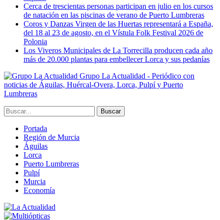
Cerca de trescientas personas participan en julio en los cursos
de natación en las piscinas de verano de Puerto Lumbreras
Coros y Danzas Virgen de las Huertas representará a España,
del 18 al 23 de agosto, en el Vístula Folk Festival 2026 de
Polonia
Los Viveros Municipales de La Torrecilla producen cada año
más de 20.000 plantas para embellecer Lorca y sus pedanías
Grupo La Actualidad - Periódico con
noticias de Águilas, Huércal-Overa, Lorca, Pulpí y Puerto
Lumbreras
Portada
Región de Murcia
Águilas
Lorca
Puerto Lumbreras
Pulpí
Murcia
Economía