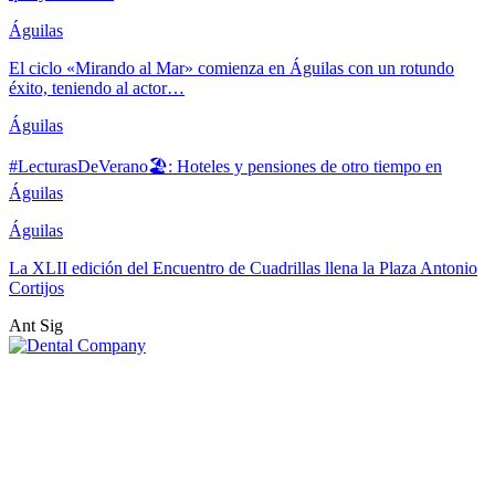
Águilas
El ciclo «Mirando al Mar» comienza en Águilas con un rotundo
éxito, teniendo al actor…
Águilas
#LecturasDeVerano🏖: Hoteles y pensiones de otro tiempo en
Águilas
Águilas
La XLII edición del Encuentro de Cuadrillas llena la Plaza Antonio
Cortijos
Ant
Sig