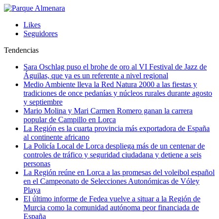
Likes
Seguidores
Tendencias
Sara Oschlag puso el brohe de oro al VI Festival de Jazz de
Águilas, que ya es un referente a nivel regional
Medio Ambiente lleva la Red Natura 2000 a las fiestas y
tradiciones de once pedanías y núcleos rurales durante agosto
y septiembre
Mario Molina y Mari Carmen Romero ganan la carrera
popular de Campillo en Lorca
La Región es la cuarta provincia más exportadora de España
al continente africano
La Policía Local de Lorca despliega más de un centenar de
controles de tráfico y seguridad ciudadana y detiene a seis
personas
La Región reúne en Lorca a las promesas del voleibol español
en el Campeonato de Selecciones Autonómicas de Vóley
Playa
El último informe de Fedea vuelve a situar a la Región de
Murcia como la comunidad autónoma peor financiada de
España