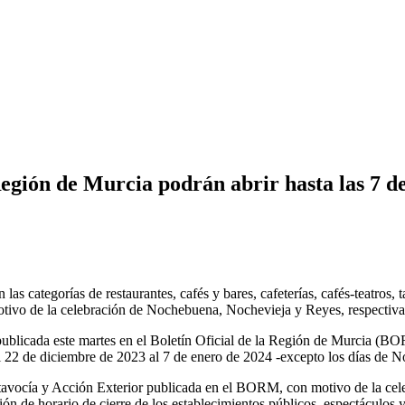
a Región de Murcia podrán abrir hasta las 7
las categorías de restaurantes, cafés y bares, cafeterías, cafés-teatros,
 motivo de la celebración de Nochebuena, Nochevieja y Reyes, respectiv
blicada este martes en el Boletín Oficial de la Región de Murcia (BOR
 del 22 de diciembre de 2023 al 7 de enero de 2024 -excepto los días de
tavocía y Acción Exterior publicada en el BORM, con motivo de la celeb
n de horario de cierre de los establecimientos públicos, espectáculos 