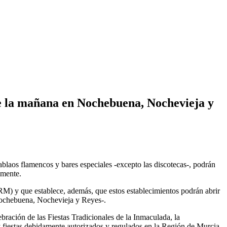
 de la mañana en Nochebuena, Nochevieja y
 tablaos flamencos y bares especiales -excepto las discotecas-, podrán
amente.
M) y que establece, además, que estos establecimientos podrán abrir
 Nochebuena, Nochevieja y Reyes-.
ración de las Fiestas Tradicionales de la Inmaculada, la
y fiestas debidamente autorizados y regulados en la Región de Murcia.