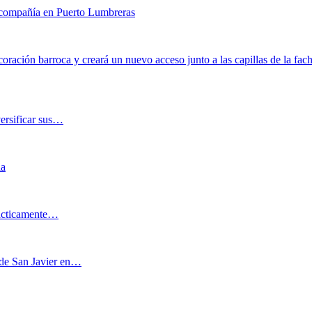
e compañía en Puerto Lumbreras
coración barroca y creará un nuevo acceso junto a las capillas de la fac
versificar sus…
ia
rácticamente…
o de San Javier en…