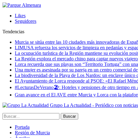
Likes
Seguidores
Tendencias
Murcia se sitúa entre las 10 ciudades más innovadoras de Espa
LIMUSA refuerza los servicios de limpieza en pedanías y espaci
La ocupación turística de la Región mantiene su evolución posi
La Región explora el mercado chino para captar nuevos viajeros 
Lorca recuerda que sus playas son “Territorio Tortuga” con una 
Una mujer es asesinada por su pareja en un centro comercial d
La biodiversidad de la Playa de Los Nardos: un enclave único de
El Ayuntamiento de Lorca responde al PSOE: «El Rafael Méndez h
#LecturasDeVerano🏖: Hoteles y pensiones de otro tiempo en 
Gran avance en el El AVE entre Murcia y Lorca con la platafo
Grupo La Actualidad - Periódico con noticia
Portada
Región de Murcia