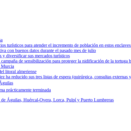
ña
os turísticos para atender el incremento de población en estos enclaves
tiva con buenos datos durante el pasado mes de julio
y diversificar sus mercados turísticos
campaña de sensibilización para proteger la nidificación de la tortuga 
e Murcia
l litoral almeriense
a reducido sus tres listas de espera (quirúrgica, consultas externas y
Águilas
rma prácticamente terminada
s de Águilas, Huércal-Overa, Lorca, Pulpí y Puerto Lumbreras