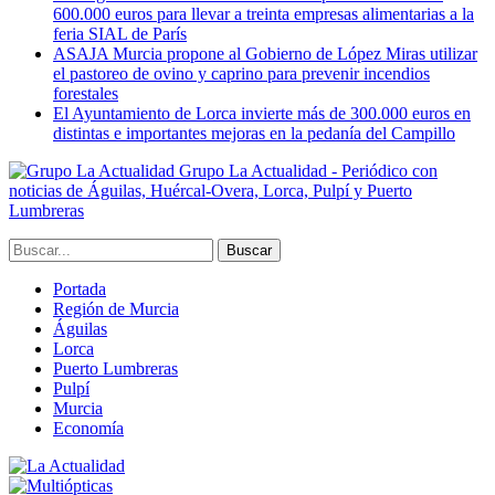
600.000 euros para llevar a treinta empresas alimentarias a la
feria SIAL de París
ASAJA Murcia propone al Gobierno de López Miras utilizar
el pastoreo de ovino y caprino para prevenir incendios
forestales
El Ayuntamiento de Lorca invierte más de 300.000 euros en
distintas e importantes mejoras en la pedanía del Campillo
Grupo La Actualidad - Periódico con
noticias de Águilas, Huércal-Overa, Lorca, Pulpí y Puerto
Lumbreras
Portada
Región de Murcia
Águilas
Lorca
Puerto Lumbreras
Pulpí
Murcia
Economía