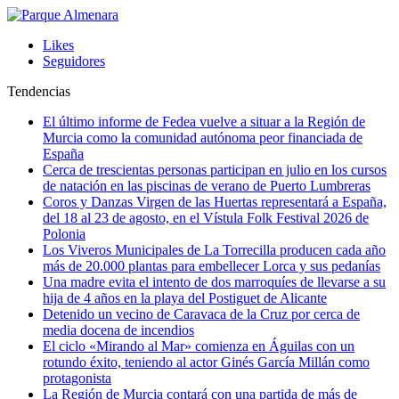
Likes
Seguidores
Tendencias
El último informe de Fedea vuelve a situar a la Región de
Murcia como la comunidad autónoma peor financiada de
España
Cerca de trescientas personas participan en julio en los cursos
de natación en las piscinas de verano de Puerto Lumbreras
Coros y Danzas Virgen de las Huertas representará a España,
del 18 al 23 de agosto, en el Vístula Folk Festival 2026 de
Polonia
Los Viveros Municipales de La Torrecilla producen cada año
más de 20.000 plantas para embellecer Lorca y sus pedanías
Una madre evita el intento de dos marroquíes de llevarse a su
hija de 4 años en la playa del Postiguet de Alicante
Detenido un vecino de Caravaca de la Cruz por cerca de
media docena de incendios
El ciclo «Mirando al Mar» comienza en Águilas con un
rotundo éxito, teniendo al actor Ginés García Millán como
protagonista
La Región de Murcia contará con una partida de más de