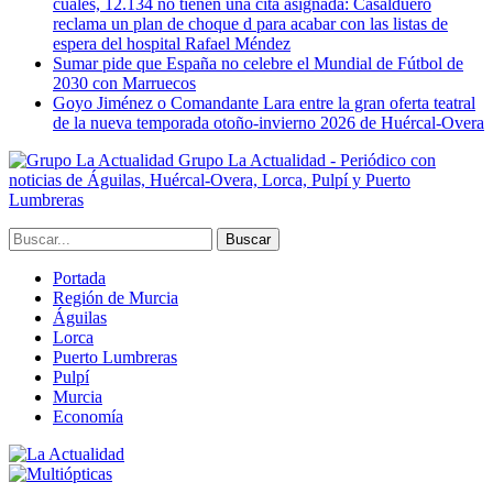
cuales, 12.134 no tienen una cita asignada: Casalduero
reclama un plan de choque d para acabar con las listas de
espera del hospital Rafael Méndez
Sumar pide que España no celebre el Mundial de Fútbol de
2030 con Marruecos
Goyo Jiménez o Comandante Lara entre la gran oferta teatral
de la nueva temporada otoño-invierno 2026 de Huércal-Overa
Grupo La Actualidad - Periódico con
noticias de Águilas, Huércal-Overa, Lorca, Pulpí y Puerto
Lumbreras
Portada
Región de Murcia
Águilas
Lorca
Puerto Lumbreras
Pulpí
Murcia
Economía