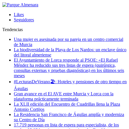
Likes
Seguidores
Tendencias
Una mujer es asesinada por su pareja en un centro comercial
de Murcia
La biodiversidad de la Playa de Los Nardos: un enclave único
del litoral almeriense
El Ayuntamiento de Lorca responde al PSOE: «El Rafael
Méndez ha reducido sus tres listas de espera (quirúrgica,
consultas externas y pruebas diagnósticas) en los últimos seis
meses
#LecturasDeVerano🏖: Hoteles y pensiones de otro tiempo en
Águilas
Gran avance en el El AVE entre Murcia y Lorca con la
plataforma prácticamente terminada
La XLII edición del Encuentro de Cuadrillas llena la Plaza
Antonio Cortijos
La Residencia San Francisco de Águilas amplía y moderniza
su Centro de Día
17.719 personas en lista de espera para especialista, de los