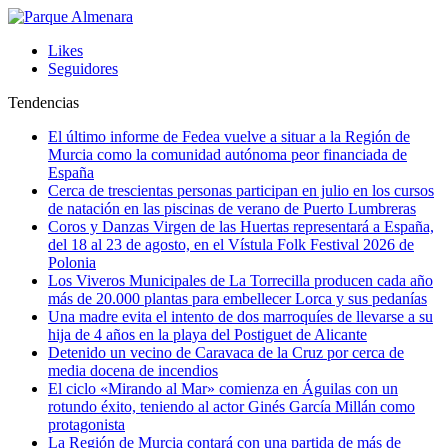
Likes
Seguidores
Tendencias
El último informe de Fedea vuelve a situar a la Región de
Murcia como la comunidad autónoma peor financiada de
España
Cerca de trescientas personas participan en julio en los cursos
de natación en las piscinas de verano de Puerto Lumbreras
Coros y Danzas Virgen de las Huertas representará a España,
del 18 al 23 de agosto, en el Vístula Folk Festival 2026 de
Polonia
Los Viveros Municipales de La Torrecilla producen cada año
más de 20.000 plantas para embellecer Lorca y sus pedanías
Una madre evita el intento de dos marroquíes de llevarse a su
hija de 4 años en la playa del Postiguet de Alicante
Detenido un vecino de Caravaca de la Cruz por cerca de
media docena de incendios
El ciclo «Mirando al Mar» comienza en Águilas con un
rotundo éxito, teniendo al actor Ginés García Millán como
protagonista
La Región de Murcia contará con una partida de más de