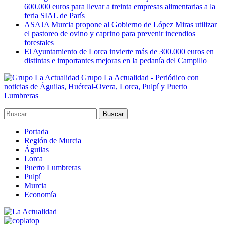
600.000 euros para llevar a treinta empresas alimentarias a la
feria SIAL de París
ASAJA Murcia propone al Gobierno de López Miras utilizar
el pastoreo de ovino y caprino para prevenir incendios
forestales
El Ayuntamiento de Lorca invierte más de 300.000 euros en
distintas e importantes mejoras en la pedanía del Campillo
Grupo La Actualidad - Periódico con
noticias de Águilas, Huércal-Overa, Lorca, Pulpí y Puerto
Lumbreras
Portada
Región de Murcia
Águilas
Lorca
Puerto Lumbreras
Pulpí
Murcia
Economía