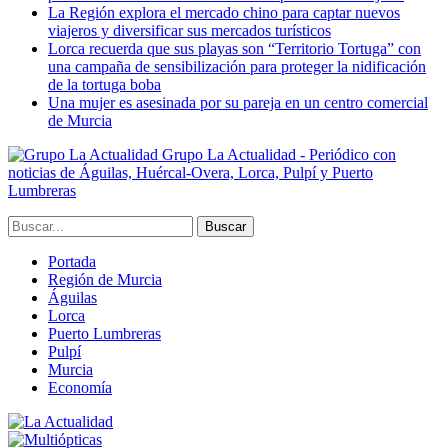
La Región explora el mercado chino para captar nuevos
viajeros y diversificar sus mercados turísticos
Lorca recuerda que sus playas son “Territorio Tortuga” con
una campaña de sensibilización para proteger la nidificación
de la tortuga boba
Una mujer es asesinada por su pareja en un centro comercial
de Murcia
Grupo La Actualidad - Periódico con
noticias de Águilas, Huércal-Overa, Lorca, Pulpí y Puerto
Lumbreras
Portada
Región de Murcia
Águilas
Lorca
Puerto Lumbreras
Pulpí
Murcia
Economía