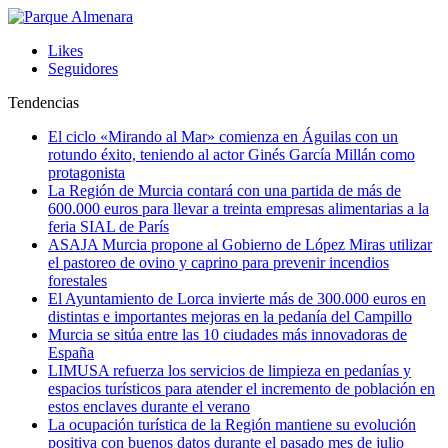
Likes
Seguidores
Tendencias
El ciclo «Mirando al Mar» comienza en Águilas con un
rotundo éxito, teniendo al actor Ginés García Millán como
protagonista
La Región de Murcia contará con una partida de más de
600.000 euros para llevar a treinta empresas alimentarias a la
feria SIAL de París
ASAJA Murcia propone al Gobierno de López Miras utilizar
el pastoreo de ovino y caprino para prevenir incendios
forestales
El Ayuntamiento de Lorca invierte más de 300.000 euros en
distintas e importantes mejoras en la pedanía del Campillo
Murcia se sitúa entre las 10 ciudades más innovadoras de
España
LIMUSA refuerza los servicios de limpieza en pedanías y
espacios turísticos para atender el incremento de población en
estos enclaves durante el verano
La ocupación turística de la Región mantiene su evolución
positiva con buenos datos durante el pasado mes de julio