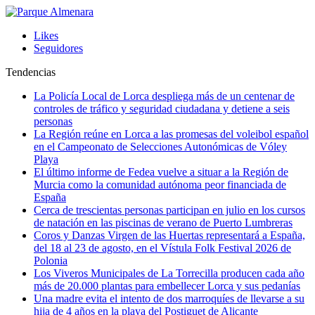
Likes
Seguidores
Tendencias
La Policía Local de Lorca despliega más de un centenar de
controles de tráfico y seguridad ciudadana y detiene a seis
personas
La Región reúne en Lorca a las promesas del voleibol español
en el Campeonato de Selecciones Autonómicas de Vóley
Playa
El último informe de Fedea vuelve a situar a la Región de
Murcia como la comunidad autónoma peor financiada de
España
Cerca de trescientas personas participan en julio en los cursos
de natación en las piscinas de verano de Puerto Lumbreras
Coros y Danzas Virgen de las Huertas representará a España,
del 18 al 23 de agosto, en el Vístula Folk Festival 2026 de
Polonia
Los Viveros Municipales de La Torrecilla producen cada año
más de 20.000 plantas para embellecer Lorca y sus pedanías
Una madre evita el intento de dos marroquíes de llevarse a su
hija de 4 años en la playa del Postiguet de Alicante