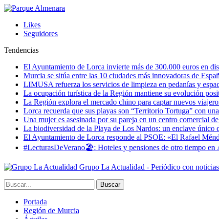
Likes
Seguidores
Tendencias
El Ayuntamiento de Lorca invierte más de 300.000 euros en dist
Murcia se sitúa entre las 10 ciudades más innovadoras de Espa
LIMUSA refuerza los servicios de limpieza en pedanías y espaci
La ocupación turística de la Región mantiene su evolución posi
La Región explora el mercado chino para captar nuevos viajeros 
Lorca recuerda que sus playas son “Territorio Tortuga” con una 
Una mujer es asesinada por su pareja en un centro comercial d
La biodiversidad de la Playa de Los Nardos: un enclave único de
El Ayuntamiento de Lorca responde al PSOE: «El Rafael Méndez h
#LecturasDeVerano🏖: Hoteles y pensiones de otro tiempo en 
Grupo La Actualidad - Periódico con noticia
Portada
Región de Murcia