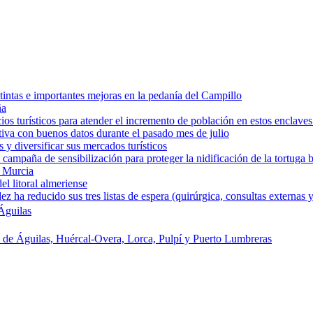
intas e importantes mejoras en la pedanía del Campillo
ña
os turísticos para atender el incremento de población en estos enclaves
tiva con buenos datos durante el pasado mes de julio
y diversificar sus mercados turísticos
campaña de sensibilización para proteger la nidificación de la tortuga 
e Murcia
l litoral almeriense
a reducido sus tres listas de espera (quirúrgica, consultas externas y
Águilas
s de Águilas, Huércal-Overa, Lorca, Pulpí y Puerto Lumbreras