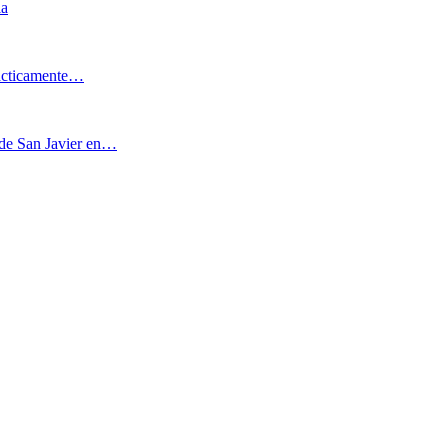
ia
rácticamente…
o de San Javier en…