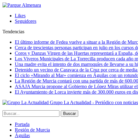
Likes
Seguidores
Tendencias
El último informe de Fedea vuelve a situar a la Región de Mu
Cerca de trescientas personas participan en julio en los cursos
Coros y Danzas Virgen de las Huertas representará a España, de
Los Viveros Municipales de La Torrecilla producen cada año m
Una madre evita el intento de dos marroquíes de llevarse a su hi
Detenido un vecino de Caravaca de la Cruz por cerca de media
El ciclo «Mirando al Mar» comienza en Águilas con un rotundo 
La Región de Murcia contará con una partida de más de 600.000 e
ASAJA Murcia propone al Gobierno de López Miras utilizar el p
El Ayuntamiento de Lorca invierte más de 300.000 euros en dist
Grupo La Actualidad - Periódico con noticia
Portada
Región de Murcia
Águilas