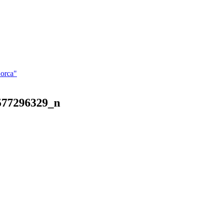
Lorca"
577296329_n