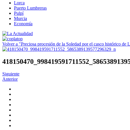
Lorca
Puerto Lumbreras
Pulpí
Murcia
Economía
Volver a "Preciosa procesión de la Soledad por el casco histórico de 
418150470_998419591711552_5865389139
Siguiente
Anterior