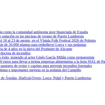
rcia como la comunidad autónoma peor financiada de España
 de natación en las piscinas de verano de Puerto Lumbreras
l 18 al 23 de agosto, en el Vístula Folk Festival 2026 de Polonia
ás de 20.000 plantas para embellecer Lorca y sus pedanías
ja de 4 años en la playa del Postiguet de Alicante
 docena de incendios
éxito, teniendo al actor Ginés García Millán como protagonista
uros para llevar a treinta empresas alimentarias a la feria SIAL de Pa
astoreo de ovino y caprino para prevenir incendios forestales
intas e importantes mejoras en la pedanía del Campillo
s de Águilas, Huércal-Overa, Lorca, Pulpí y Puerto Lumbreras