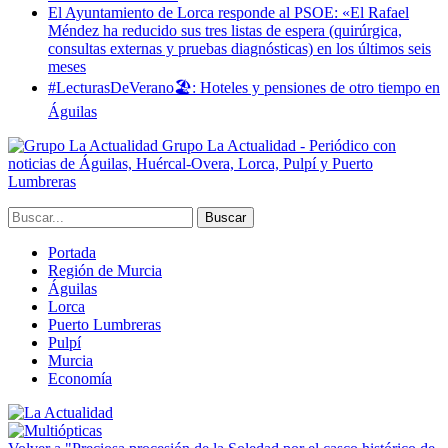
El Ayuntamiento de Lorca responde al PSOE: «El Rafael
Méndez ha reducido sus tres listas de espera (quirúrgica,
consultas externas y pruebas diagnósticas) en los últimos seis
meses
#LecturasDeVerano🏖: Hoteles y pensiones de otro tiempo en
Águilas
Grupo La Actualidad - Periódico con
noticias de Águilas, Huércal-Overa, Lorca, Pulpí y Puerto
Lumbreras
Portada
Región de Murcia
Águilas
Lorca
Puerto Lumbreras
Pulpí
Murcia
Economía