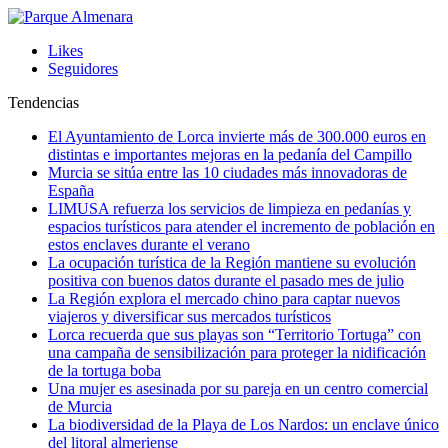
Likes
Seguidores
Tendencias
El Ayuntamiento de Lorca invierte más de 300.000 euros en
distintas e importantes mejoras en la pedanía del Campillo
Murcia se sitúa entre las 10 ciudades más innovadoras de
España
LIMUSA refuerza los servicios de limpieza en pedanías y
espacios turísticos para atender el incremento de población en
estos enclaves durante el verano
La ocupación turística de la Región mantiene su evolución
positiva con buenos datos durante el pasado mes de julio
La Región explora el mercado chino para captar nuevos
viajeros y diversificar sus mercados turísticos
Lorca recuerda que sus playas son “Territorio Tortuga” con
una campaña de sensibilización para proteger la nidificación
de la tortuga boba
Una mujer es asesinada por su pareja en un centro comercial
de Murcia
La biodiversidad de la Playa de Los Nardos: un enclave único
del litoral almeriense