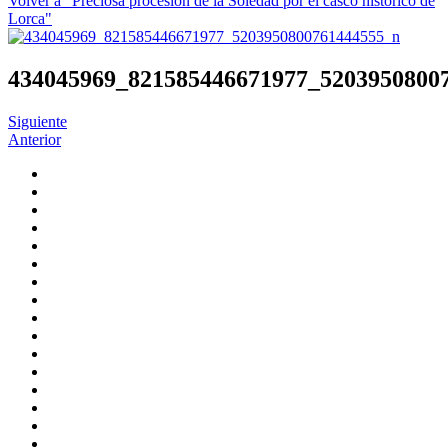
Volver a "Preciosa procesión de la Soledad por el casco histórico de
Lorca"
434045969_821585446671977_5203950800
Siguiente
Anterior