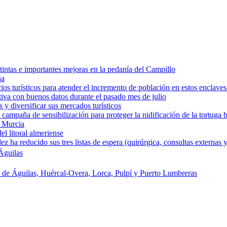
intas e importantes mejoras en la pedanía del Campillo
ña
os turísticos para atender el incremento de población en estos enclaves
tiva con buenos datos durante el pasado mes de julio
y diversificar sus mercados turísticos
campaña de sensibilización para proteger la nidificación de la tortuga 
e Murcia
l litoral almeriense
a reducido sus tres listas de espera (quirúrgica, consultas externas y
Águilas
s de Águilas, Huércal-Overa, Lorca, Pulpí y Puerto Lumbreras