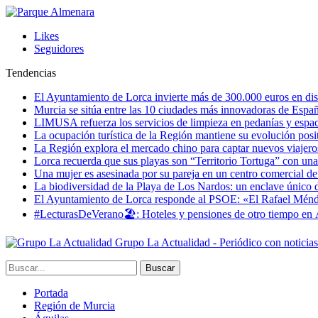
Likes
Seguidores
Tendencias
El Ayuntamiento de Lorca invierte más de 300.000 euros en dist
Murcia se sitúa entre las 10 ciudades más innovadoras de Espa
LIMUSA refuerza los servicios de limpieza en pedanías y espaci
La ocupación turística de la Región mantiene su evolución posi
La Región explora el mercado chino para captar nuevos viajeros 
Lorca recuerda que sus playas son “Territorio Tortuga” con una 
Una mujer es asesinada por su pareja en un centro comercial d
La biodiversidad de la Playa de Los Nardos: un enclave único de
El Ayuntamiento de Lorca responde al PSOE: «El Rafael Méndez h
#LecturasDeVerano🏖: Hoteles y pensiones de otro tiempo en 
Grupo La Actualidad - Periódico con noticia
Portada
Región de Murcia