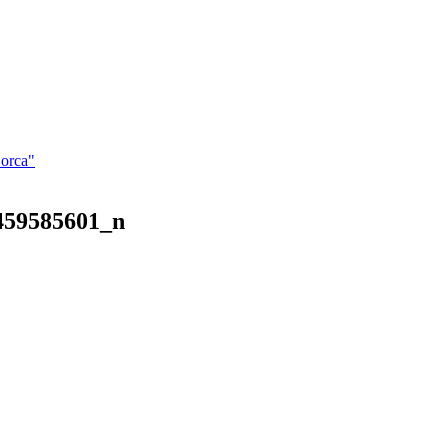
Lorca"
459585601_n