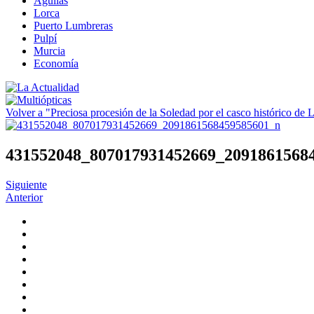
Águilas
Lorca
Puerto Lumbreras
Pulpí
Murcia
Economía
Volver a "Preciosa procesión de la Soledad por el casco histórico de 
431552048_807017931452669_2091861568
Siguiente
Anterior