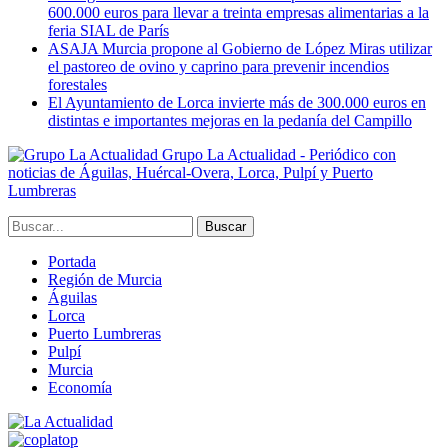
600.000 euros para llevar a treinta empresas alimentarias a la
feria SIAL de París
ASAJA Murcia propone al Gobierno de López Miras utilizar
el pastoreo de ovino y caprino para prevenir incendios
forestales
El Ayuntamiento de Lorca invierte más de 300.000 euros en
distintas e importantes mejoras en la pedanía del Campillo
Grupo La Actualidad - Periódico con
noticias de Águilas, Huércal-Overa, Lorca, Pulpí y Puerto
Lumbreras
Portada
Región de Murcia
Águilas
Lorca
Puerto Lumbreras
Pulpí
Murcia
Economía