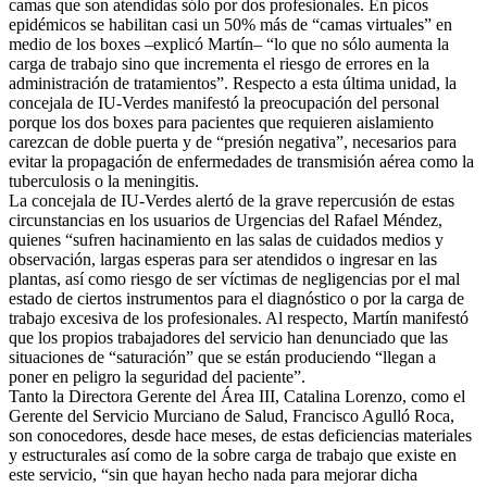
camas que son atendidas sólo por dos profesionales. En picos
epidémicos se habilitan casi un 50% más de “camas virtuales” en
medio de los boxes –explicó Martín– “lo que no sólo aumenta la
carga de trabajo sino que incrementa el riesgo de errores en la
administración de tratamientos”. Respecto a esta última unidad, la
concejala de IU-Verdes manifestó la preocupación del personal
porque los dos boxes para pacientes que requieren aislamiento
carezcan de doble puerta y de “presión negativa”, necesarios para
evitar la propagación de enfermedades de transmisión aérea como la
tuberculosis o la meningitis.
La concejala de IU-Verdes alertó de la grave repercusión de estas
circunstancias en los usuarios de Urgencias del Rafael Méndez,
quienes “sufren hacinamiento en las salas de cuidados medios y
observación, largas esperas para ser atendidos o ingresar en las
plantas, así como riesgo de ser víctimas de negligencias por el mal
estado de ciertos instrumentos para el diagnóstico o por la carga de
trabajo excesiva de los profesionales. Al respecto, Martín manifestó
que los propios trabajadores del servicio han denunciado que las
situaciones de “saturación” que se están produciendo “llegan a
poner en peligro la seguridad del paciente”.
Tanto la Directora Gerente del Área III, Catalina Lorenzo, como el
Gerente del Servicio Murciano de Salud, Francisco Agulló Roca,
son conocedores, desde hace meses, de estas deficiencias materiales
y estructurales así como de la sobre carga de trabajo que existe en
este servicio, “sin que hayan hecho nada para mejorar dicha