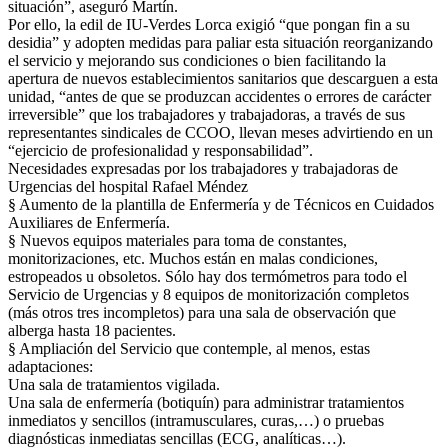
situación”, aseguró Martín.
Por ello, la edil de IU-Verdes Lorca exigió “que pongan fin a su
desidia” y adopten medidas para paliar esta situación reorganizando
el servicio y mejorando sus condiciones o bien facilitando la
apertura de nuevos establecimientos sanitarios que descarguen a esta
unidad, “antes de que se produzcan accidentes o errores de carácter
irreversible” que los trabajadores y trabajadoras, a través de sus
representantes sindicales de CCOO, llevan meses advirtiendo en un
“ejercicio de profesionalidad y responsabilidad”.
Necesidades expresadas por los trabajadores y trabajadoras de
Urgencias del hospital Rafael Méndez
§ Aumento de la plantilla de Enfermería y de Técnicos en Cuidados
Auxiliares de Enfermería.
§ Nuevos equipos materiales para toma de constantes,
monitorizaciones, etc. Muchos están en malas condiciones,
estropeados u obsoletos. Sólo hay dos termómetros para todo el
Servicio de Urgencias y 8 equipos de monitorización completos
(más otros tres incompletos) para una sala de observación que
alberga hasta 18 pacientes.
§ Ampliación del Servicio que contemple, al menos, estas
adaptaciones:
Una sala de tratamientos vigilada.
Una sala de enfermería (botiquín) para administrar tratamientos
inmediatos y sencillos (intramusculares, curas,…) o pruebas
diagnósticas inmediatas sencillas (ECG, analíticas…).