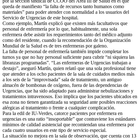
por la sección sindical de CCOO del Área III de Salud en el que
queda de manifiesto “la falta de recursos tanto humanos como
materiales” para poder atender con normalidad a los usuarios del
Servicio de Urgencias de este hospital.
Como ejemplo, Martín explicó que existen más facultativos que
personal de enfermería por lo que, habitualmente, una sola
enfermera debe asistir los requerimientos tanto del médico adjunto
como del residente, cuando la recomendación de la Organización
Mundial de la Salud es de tres enfermeras por galeno.
La falta de personal de enfermería también impide completar los
turnos ya que no hay personal suficiente para cubrir “ni siquiera las
libranzas programadas”. “Las enfermeras de Urgencias trabajan a
destajo”, aseguró Martín, quien relató que una sola profesional tiene
que atender a los ocho pacientes de la sala de cuidados medios más
a los seis de la “improvisada” sala de tratamiento, un antiguo
almacén de bombonas de oxígeno, fuera de las dependencias de
Urgencias, que ha sido adaptado para administrar nebulizaciones y
tratamientos intravenosos. Eso implica que los pacientes ubicados en
esa zona no tienen garantizada su seguridad ante posibles reacciones
alérgicas al tratamiento o frente a cualquier complicación.
Para la edil de IU-Verdes, catorce pacientes por enfermera en
urgencias es una ratio “insoportable” que contraviene los estándares
mínimos de calidad asistencial que recomiendan una enfermera por
cada cuatro usuarios en este tipo de servicio especial.
La situación no mejora en la sala de observación, que cuenta con 13