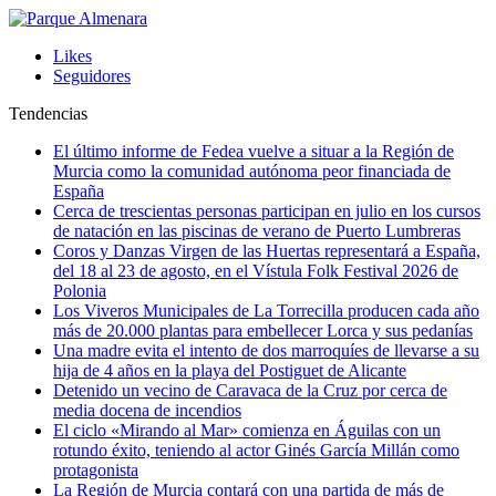
Likes
Seguidores
Tendencias
El último informe de Fedea vuelve a situar a la Región de
Murcia como la comunidad autónoma peor financiada de
España
Cerca de trescientas personas participan en julio en los cursos
de natación en las piscinas de verano de Puerto Lumbreras
Coros y Danzas Virgen de las Huertas representará a España,
del 18 al 23 de agosto, en el Vístula Folk Festival 2026 de
Polonia
Los Viveros Municipales de La Torrecilla producen cada año
más de 20.000 plantas para embellecer Lorca y sus pedanías
Una madre evita el intento de dos marroquíes de llevarse a su
hija de 4 años en la playa del Postiguet de Alicante
Detenido un vecino de Caravaca de la Cruz por cerca de
media docena de incendios
El ciclo «Mirando al Mar» comienza en Águilas con un
rotundo éxito, teniendo al actor Ginés García Millán como
protagonista
La Región de Murcia contará con una partida de más de