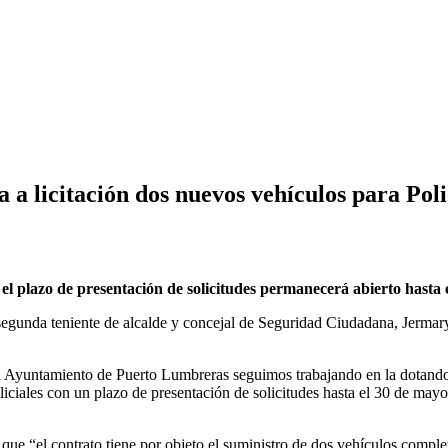
a licitación dos nuevos vehículos para Poli
 el plazo de presentación de solicitudes permanecerá abierto hasta
egunda teniente de alcalde y concejal de Seguridad Ciudadana, Jermary 
 Ayuntamiento de Puerto Lumbreras seguimos trabajando en la dotando d
liciales con un plazo de presentación de solicitudes hasta el 30 de mayo
ue “el contrato tiene por objeto el suministro de dos vehículos comple