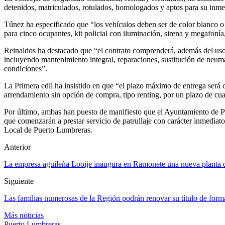
detenidos, matriculados, rotulados, homologados y aptos para su inmed
Túnez ha especificado que “los vehículos deben ser de color blanco o
para cinco ocupantes, kit policial con iluminación, sirena y megafonía,
Reinaldos ha destacado que “el contrato comprenderá, además del uso de
incluyendo mantenimiento integral, reparaciones, sustitución de neumá
condiciones”.
La Primera edil ha insistido en que “el plazo máximo de entrega será de
arrendamiento sin opción de compra, tipo renting, por un plazo de cu
Por último, ambas han puesto de manifiesto que el Ayuntamiento de Pue
que comenzarán a prestar servicio de patrullaje con carácter inmediato
Local de Puerto Lumbreras.
Anterior
La empresa aguileña Looije inaugura en Ramonete una nueva planta d
Siguiente
Las familias numerosas de la Región podrán renovar su título de form
Más noticias
Puerto Lumbreras