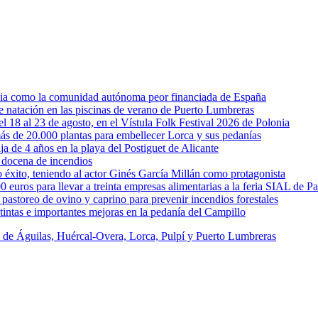
rcia como la comunidad autónoma peor financiada de España
 de natación en las piscinas de verano de Puerto Lumbreras
l 18 al 23 de agosto, en el Vístula Folk Festival 2026 de Polonia
ás de 20.000 plantas para embellecer Lorca y sus pedanías
ja de 4 años en la playa del Postiguet de Alicante
 docena de incendios
éxito, teniendo al actor Ginés García Millán como protagonista
uros para llevar a treinta empresas alimentarias a la feria SIAL de Pa
astoreo de ovino y caprino para prevenir incendios forestales
intas e importantes mejoras en la pedanía del Campillo
s de Águilas, Huércal-Overa, Lorca, Pulpí y Puerto Lumbreras