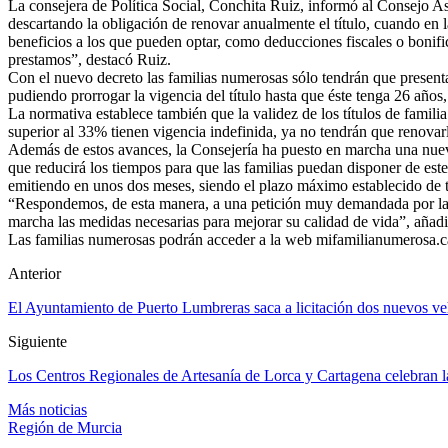
La consejera de Política Social, Conchita Ruiz, informó al Consejo As
descartando la obligación de renovar anualmente el título, cuando en la
beneficios a los que pueden optar, como deducciones fiscales o bonific
prestamos”, destacó Ruiz.
Con el nuevo decreto las familias numerosas sólo tendrán que presenta
pudiendo prorrogar la vigencia del título hasta que éste tenga 26 años
La normativa establece también que la validez de los títulos de famili
superior al 33% tienen vigencia indefinida, ya no tendrán que renovarl
Además de estos avances, la Consejería ha puesto en marcha una nueva 
que reducirá los tiempos para que las familias puedan disponer de est
emitiendo en unos dos meses, siendo el plazo máximo establecido de t
“Respondemos, de esta manera, a una petición muy demandada por las 
marcha las medidas necesarias para mejorar su calidad de vida”, añadi
Las familias numerosas podrán acceder a la web mifamilianumerosa.carm
Anterior
El Ayuntamiento de Puerto Lumbreras saca a licitación dos nuevos ve
Siguiente
Los Centros Regionales de Artesanía de Lorca y Cartagena celebran 
Más noticias
Región de Murcia