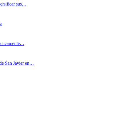
versificar sus…
ia
rácticamente…
o de San Javier en…