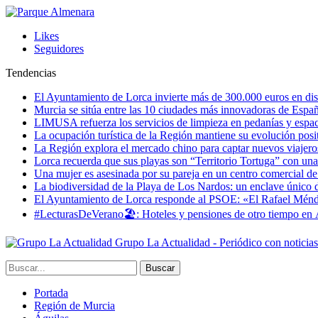
Likes
Seguidores
Tendencias
El Ayuntamiento de Lorca invierte más de 300.000 euros en dist
Murcia se sitúa entre las 10 ciudades más innovadoras de Espa
LIMUSA refuerza los servicios de limpieza en pedanías y espaci
La ocupación turística de la Región mantiene su evolución posi
La Región explora el mercado chino para captar nuevos viajeros 
Lorca recuerda que sus playas son “Territorio Tortuga” con una 
Una mujer es asesinada por su pareja en un centro comercial d
La biodiversidad de la Playa de Los Nardos: un enclave único de
El Ayuntamiento de Lorca responde al PSOE: «El Rafael Méndez h
#LecturasDeVerano🏖: Hoteles y pensiones de otro tiempo en 
Grupo La Actualidad - Periódico con noticia
Portada
Región de Murcia