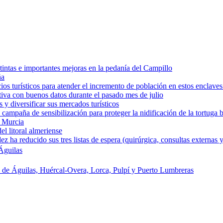
intas e importantes mejoras en la pedanía del Campillo
ña
os turísticos para atender el incremento de población en estos enclaves
tiva con buenos datos durante el pasado mes de julio
y diversificar sus mercados turísticos
campaña de sensibilización para proteger la nidificación de la tortuga 
e Murcia
l litoral almeriense
a reducido sus tres listas de espera (quirúrgica, consultas externas y
Águilas
s de Águilas, Huércal-Overa, Lorca, Pulpí y Puerto Lumbreras