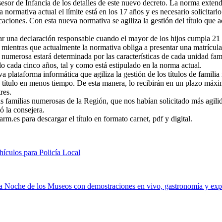
esor de Infancia de los detalles de este nuevo decreto. La norma extend
 normativa actual el límite está en los 17 años y es necesario solicitarl
aciones. Con esta nueva normativa se agiliza la gestión del título que a
r una declaración responsable cuando el mayor de los hijos cumpla 21 a
, mientras que actualmente la normativa obliga a presentar una matrícul
a numerosa estará determinada por las características de cada unidad fa
o cada cinco años, tal y como está estipulado en la norma actual.
plataforma informática que agiliza la gestión de los títulos de familia
e título en menos tiempo. De esta manera, lo recibirán en un plazo máx
res.
familias numerosas de la Región, que nos habían solicitado más agilid
ó la consejera.
.es para descargar el título en formato carnet, pdf y digital.
hículos para Policía Local
la Noche de los Museos con demostraciones en vivo, gastronomía y exp