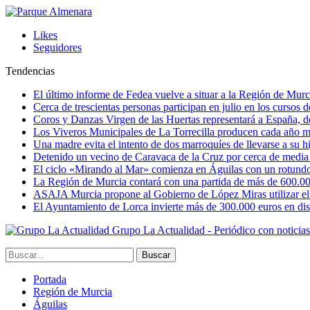
Likes
Seguidores
Tendencias
El último informe de Fedea vuelve a situar a la Región de Mu
Cerca de trescientas personas participan en julio en los cursos
Coros y Danzas Virgen de las Huertas representará a España, de
Los Viveros Municipales de La Torrecilla producen cada año m
Una madre evita el intento de dos marroquíes de llevarse a su hi
Detenido un vecino de Caravaca de la Cruz por cerca de media
El ciclo «Mirando al Mar» comienza en Águilas con un rotundo 
La Región de Murcia contará con una partida de más de 600.000 e
ASAJA Murcia propone al Gobierno de López Miras utilizar el p
El Ayuntamiento de Lorca invierte más de 300.000 euros en dist
Grupo La Actualidad - Periódico con noticia
Portada
Región de Murcia
Águilas