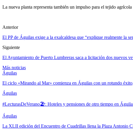
La nueva planta representa también un impulso para el tejido agrícola 
Anterior
El PP de Águilas exige a la exalcaldesa que “explique realmente la s
Siguiente
El Ayuntamiento de Puerto Lumbreras saca a licitación dos nuevos ve
Más noticias
Águilas
El ciclo «Mirando al Mar» comienza en Águilas con un rotundo éxito
Águilas
#LecturasDeVerano🏖: Hoteles y pensiones de otro tiempo en Águila
Águilas
La XLII edición del Encuentro de Cuadrillas llena la Plaza Antonio Co