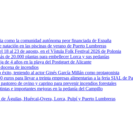
rcia como la comunidad autónoma peor financiada de España
 de natación en las piscinas de verano de Puerto Lumbreras
l 18 al 23 de agosto, en el Vístula Folk Festival 2026 de Polonia
ás de 20.000 plantas para embellecer Lorca y sus pedanías
ja de 4 años en la playa del Postiguet de Alicante
 docena de incendios
éxito, teniendo al actor Ginés García Millán como protagonista
uros para llevar a treinta empresas alimentarias a la feria SIAL de Pa
astoreo de ovino y caprino para prevenir incendios forestales
intas e importantes mejoras en la pedanía del Campillo
s de Águilas, Huércal-Overa, Lorca, Pulpí y Puerto Lumbreras