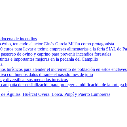
 docena de incendios
éxito, teniendo al actor Ginés García Millán como protagonista
uros para llevar a treinta empresas alimentarias a la feria SIAL de Pa
astoreo de ovino y caprino para prevenir incendios forestales
intas e importantes mejoras en la pedanía del Campillo
ña
os turísticos para atender el incremento de población en estos enclaves
tiva con buenos datos durante el pasado mes de julio
y diversificar sus mercados turísticos
campaña de sensibilización para proteger la nidificación de la tortuga 
s de Águilas, Huércal-Overa, Lorca, Pulpí y Puerto Lumbreras