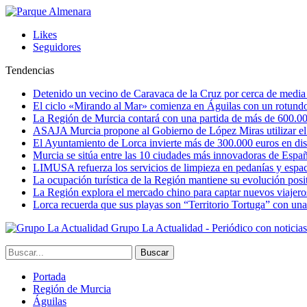
Likes
Seguidores
Tendencias
Detenido un vecino de Caravaca de la Cruz por cerca de media
El ciclo «Mirando al Mar» comienza en Águilas con un rotundo 
La Región de Murcia contará con una partida de más de 600.000 e
ASAJA Murcia propone al Gobierno de López Miras utilizar el p
El Ayuntamiento de Lorca invierte más de 300.000 euros en dist
Murcia se sitúa entre las 10 ciudades más innovadoras de Espa
LIMUSA refuerza los servicios de limpieza en pedanías y espaci
La ocupación turística de la Región mantiene su evolución posi
La Región explora el mercado chino para captar nuevos viajeros 
Lorca recuerda que sus playas son “Territorio Tortuga” con una 
Grupo La Actualidad - Periódico con noticia
Portada
Región de Murcia
Águilas