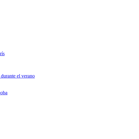
rís
 durante el verano
boba