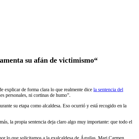
 lamenta su afán de victimismo“
de explicar de forma clara lo que realmente dice
la sentencia del
ues personales, ni cortinas de humo”.
urante su etapa como alcaldesa. Eso ocurrió y está recogido en la
más, la propia sentencia deja claro algo muy importante: que todo el
 por lo que solicitamos a la exalcaldesa de Águilas, Mari Carmen