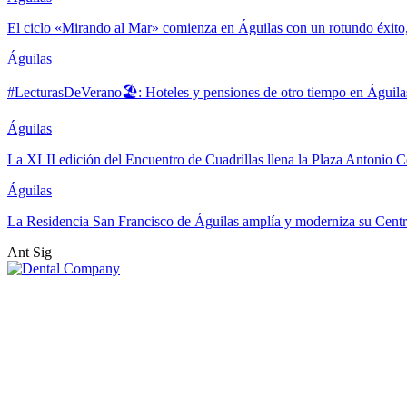
El ciclo «Mirando al Mar» comienza en Águilas con un rotundo éxito
Águilas
#LecturasDeVerano🏖: Hoteles y pensiones de otro tiempo en Águila
Águilas
La XLII edición del Encuentro de Cuadrillas llena la Plaza Antonio Co
Águilas
La Residencia San Francisco de Águilas amplía y moderniza su Cent
Ant
Sig