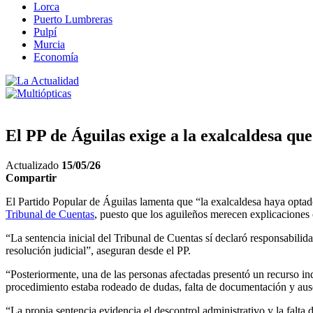
Lorca
Puerto Lumbreras
Pulpí
Murcia
Economía
El PP de Águilas exige a la exalcaldesa qu
Actualizado
15/05/26
Compartir
El Partido Popular de Águilas lamenta que “la exalcaldesa haya optado
Tribunal de Cuentas
, puesto que los aguileños merecen explicaciones c
“La sentencia inicial del Tribunal de Cuentas sí declaró responsabili
resolución judicial”, aseguran desde el PP.
“Posteriormente, una de las personas afectadas presentó un recurso in
procedimiento estaba rodeado de dudas, falta de documentación y ausen
“La propia sentencia evidencia el descontrol administrativo y la falta