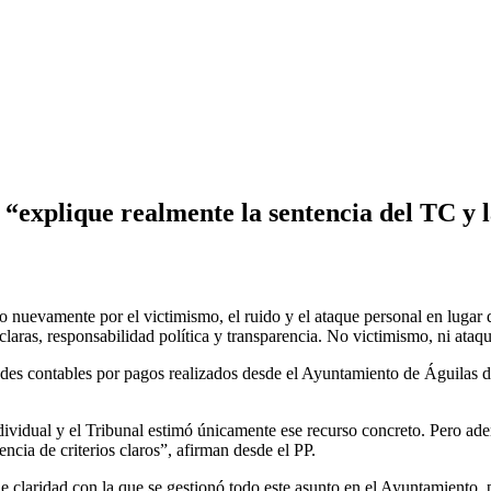
e “explique realmente la sentencia del TC y
 nuevamente por el victimismo, el ruido y el ataque personal en lugar 
laras, responsabilidad política y transparencia. No victimismo, ni ataq
dades contables por pagos realizados desde el Ayuntamiento de Águilas d
dividual y el Tribunal estimó únicamente ese recurso concreto. Pero ade
cia de criterios claros”, afirman desde el PP.
 de claridad con la que se gestionó todo este asunto en el Ayuntamiento,