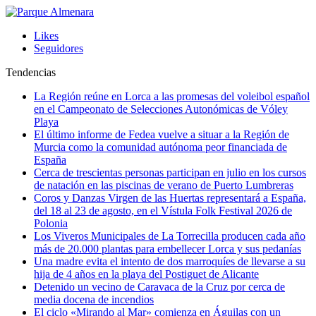
Likes
Seguidores
Tendencias
La Región reúne en Lorca a las promesas del voleibol español
en el Campeonato de Selecciones Autonómicas de Vóley
Playa
El último informe de Fedea vuelve a situar a la Región de
Murcia como la comunidad autónoma peor financiada de
España
Cerca de trescientas personas participan en julio en los cursos
de natación en las piscinas de verano de Puerto Lumbreras
Coros y Danzas Virgen de las Huertas representará a España,
del 18 al 23 de agosto, en el Vístula Folk Festival 2026 de
Polonia
Los Viveros Municipales de La Torrecilla producen cada año
más de 20.000 plantas para embellecer Lorca y sus pedanías
Una madre evita el intento de dos marroquíes de llevarse a su
hija de 4 años en la playa del Postiguet de Alicante
Detenido un vecino de Caravaca de la Cruz por cerca de
media docena de incendios
El ciclo «Mirando al Mar» comienza en Águilas con un