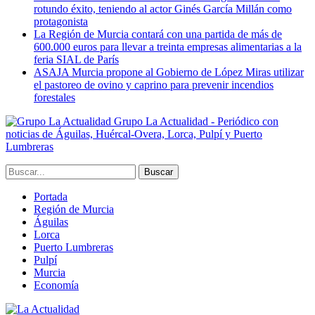
rotundo éxito, teniendo al actor Ginés García Millán como
protagonista
La Región de Murcia contará con una partida de más de
600.000 euros para llevar a treinta empresas alimentarias a la
feria SIAL de París
ASAJA Murcia propone al Gobierno de López Miras utilizar
el pastoreo de ovino y caprino para prevenir incendios
forestales
Grupo La Actualidad - Periódico con
noticias de Águilas, Huércal-Overa, Lorca, Pulpí y Puerto
Lumbreras
Portada
Región de Murcia
Águilas
Lorca
Puerto Lumbreras
Pulpí
Murcia
Economía