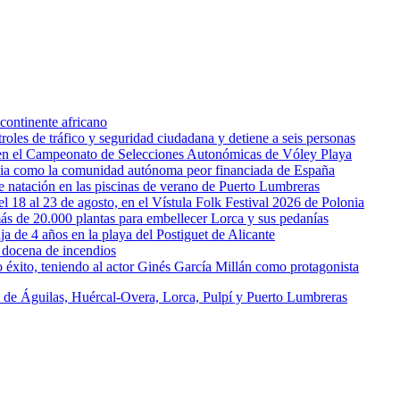
continente africano
oles de tráfico y seguridad ciudadana y detiene a seis personas
l en el Campeonato de Selecciones Autonómicas de Vóley Playa
rcia como la comunidad autónoma peor financiada de España
 de natación en las piscinas de verano de Puerto Lumbreras
l 18 al 23 de agosto, en el Vístula Folk Festival 2026 de Polonia
ás de 20.000 plantas para embellecer Lorca y sus pedanías
ja de 4 años en la playa del Postiguet de Alicante
 docena de incendios
éxito, teniendo al actor Ginés García Millán como protagonista
s de Águilas, Huércal-Overa, Lorca, Pulpí y Puerto Lumbreras