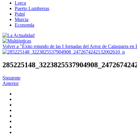
Lorca
Puerto Lumbreras
Pulpí
Murcia
Economía
Volver a "Éxito rotundo de las I Jornadas del Arroz de Calasparra en
285225148_3223825537904908_247267424
Siguiente
Anterior