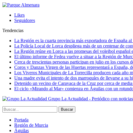
Likes
Seguidores
Tendencias
La Región es la cuarta provincia más exportadora de España al 
La Policía Local de Lorca despliega más de un centenar de contr
La Región reúne en Lorca a las promesas del voleibol españo
El último informe de Fedea vuelve a situar a la Región de Mu
Cerca de trescientas personas participan en julio en los cursos
Coros y Danzas Virgen de las Huertas representará a España, de
Los Viveros Municipales de La Torrecilla producen cada año m
Una madre evita el intento de dos marroquíes de llevarse a su hi
Detenido un vecino de Caravaca de la Cruz por cerca de media
El ciclo «Mirando al Mar» comienza en Águilas con un rotundo 
Grupo La Actualidad - Periódico con noticia
Portada
Región de Murcia
Águilas