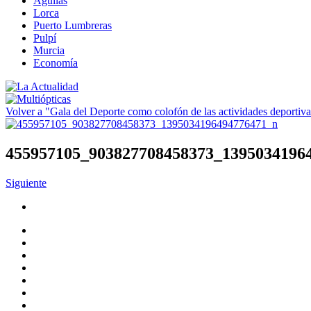
Águilas
Lorca
Puerto Lumbreras
Pulpí
Murcia
Economía
Volver a "Gala del Deporte como colofón de las actividades deporti
455957105_903827708458373_1395034196
Siguiente