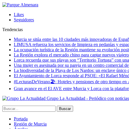
Likes
Seguidores
Tendencias
Murcia se sitúa entre las 10 ciudades más innovadoras de Espa
LIMUSA refuerza los servicios de limpieza en pedanías y espaci
La ocupación turística de la Región mantiene su evolución posi
La Región explora el mercado chino para captar nuevos viajeros 
Lorca recuerda que sus playas son “Territorio Tortuga” con una 
Una mujer es asesinada por su pareja en un centro comercial d
La biodiversidad de la Playa de Los Nardos: un enclave único de
El Ayuntamiento de Lorca responde al PSOE: «El Rafael Méndez h
#LecturasDeVerano🏖: Hoteles y pensiones de otro tiempo en 
Gran avance en el El AVE entre Murcia y Lorca con la platafo
Grupo La Actualidad - Periódico con noticia
Portada
Región de Murcia