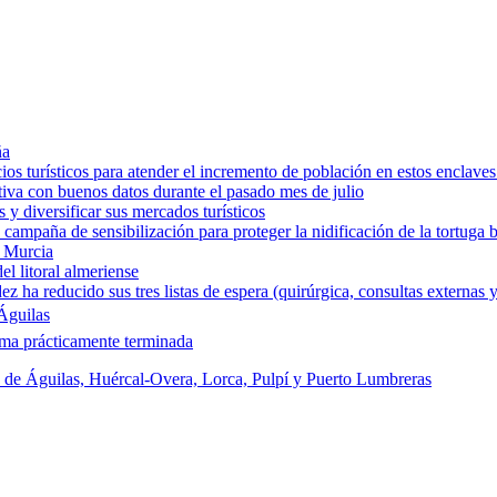
ña
os turísticos para atender el incremento de población en estos enclaves
tiva con buenos datos durante el pasado mes de julio
y diversificar sus mercados turísticos
campaña de sensibilización para proteger la nidificación de la tortuga 
e Murcia
l litoral almeriense
a reducido sus tres listas de espera (quirúrgica, consultas externas y
Águilas
rma prácticamente terminada
s de Águilas, Huércal-Overa, Lorca, Pulpí y Puerto Lumbreras