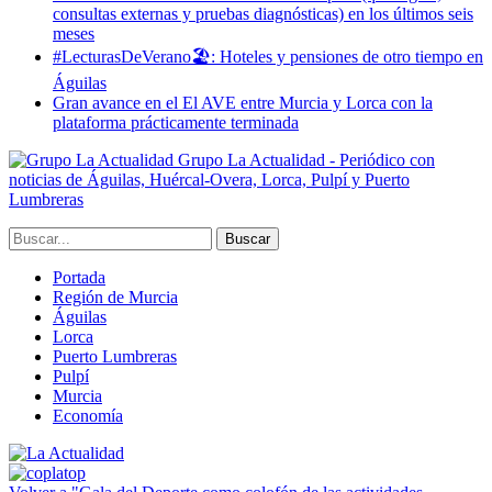
consultas externas y pruebas diagnósticas) en los últimos seis
meses
#LecturasDeVerano🏖: Hoteles y pensiones de otro tiempo en
Águilas
Gran avance en el El AVE entre Murcia y Lorca con la
plataforma prácticamente terminada
Grupo La Actualidad - Periódico con
noticias de Águilas, Huércal-Overa, Lorca, Pulpí y Puerto
Lumbreras
Portada
Región de Murcia
Águilas
Lorca
Puerto Lumbreras
Pulpí
Murcia
Economía