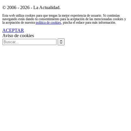
© 2006 - 2026 - La Actualidad.
Esta web utiliza cookies para que tengas la mejor experiencia de usuario. Si continúas
navegando estás dando tu consentimiento para la aceptación de las mencionadas cookies y
la aceptación de nuestra
política de cookies
, pincha el enlace para más información.
ACEPTAR
Aviso de cookies