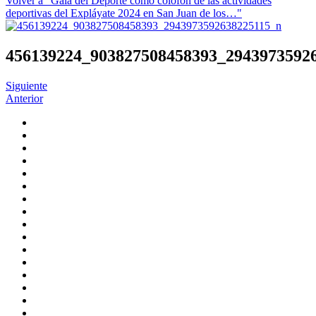
Volver a "Gala del Deporte como colofón de las actividades
deportivas del Expláyate 2024 en San Juan de los…"
456139224_903827508458393_2943973592
Siguiente
Anterior